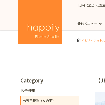
【JKG-0221】七
撮影メニュー
More
スタジオ撮影
Clothes
Store
ハピリィ フォト
お子様用
東京都
七五三
happilyとは
誕生日
予
七五三着物(女の子)
自由が丘店
広尾
1/2成人式（ハーフ
フォーマル衣装(女の
神奈川県
出張撮影
大人用
横浜みなとみらい店
Category
【J
着物
マタニティ
七五三
お宮参り
千葉県
お子様用
出張撮影レポート
新松戸店
八千代
七五三着物（女の子）
埼玉県