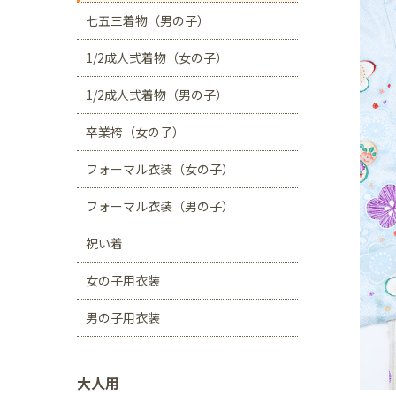
川口店
浦和店
七五三着物（男の子）
茨城県
1/2成人式着物（女の子）
つくば学園の森店
1/2成人式着物（男の子）
静岡県
卒業袴（女の子）
サンストリート浜北
フォーマル衣装（女の子）
愛知県
豊田浄水店
春日
フォーマル衣装（男の子）
大阪府
祝い着
帝塚山店
女の子用衣装
福岡県
男の子用衣装
福岡西店
大人用