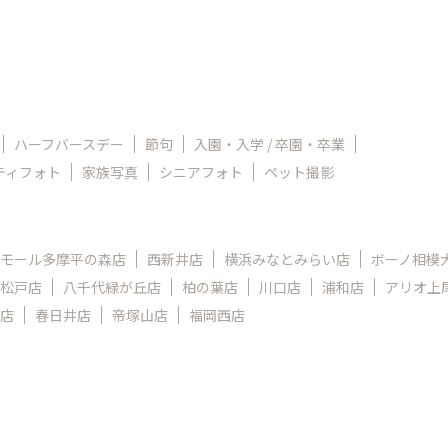
ハーフバースデー
節句
入園・入学 / 卒園・卒業
ティフォト
家族写真
シニアフォト
ペット撮影
モール多摩平の森店
西新井店
横浜みなとみらい店
ボーノ相模
松戸店
八千代緑が丘店
柏の葉店
川口店
浦和店
アリオ上
店
春日井店
帝塚山店
福岡西店