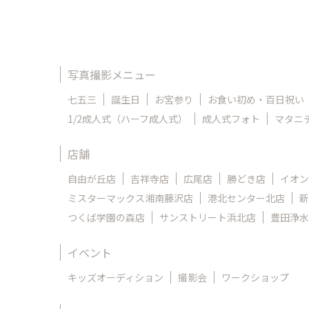
写真撮影メニュー
七五三
誕生日
お宮参り
お食い初め・百日祝い
1/2成人式（ハーフ成人式）
成人式フォト
マタニ
店舗
自由が丘店
吉祥寺店
広尾店
勝どき店
イオン
ミスターマックス湘南藤沢店
港北センター北店
新
つくば学園の森店
サンストリート浜北店
豊田浄水
イベント
キッズオーディション
撮影会
ワークショップ