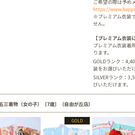
ご希望の際は予め
https://www.happi
※プレミアム衣装
せん。
【プレミアム衣装
プレミアム衣装着
ります。
GOLDランク：4,
装をお選びいただ
SILVERランク：3
びいただけます。
五三着物（女の子）［7歳］（自由が丘店）
GOLD