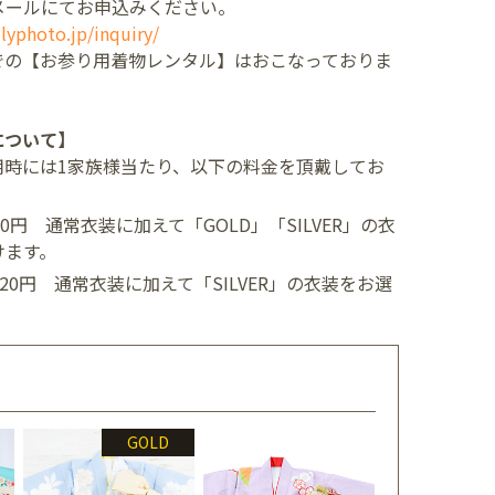
メールにてお申込みください。
lyphoto.jp/inquiry/
での【お参り用着物レンタル】はおこなっておりま
について】
用時には1家族様当たり、以下の料金を頂戴してお
400円
通常衣装に加えて「GOLD」「SILVER」の衣
けます。
,520円
通常衣装に加えて「SILVER」の衣装をお選
GOLD