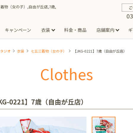
五三着物（女の子）,自由が丘店,7歳,
ご
03
キャンペーン
衣装
料金・商品
店舗案内
ギ
スタジオ
衣装
七五三着物（女の子）
【JKG-0221】7歳（自由が丘店）
約から撮影までの流れ
お宮参り
お食い初め・百日祝い
イベント撮影
ハーフバースデー
よくある質問
お知ら
節
Clothes
店
七五三着物(男の子)
勝どき店
吉祥寺店
1/2成人式着物(女の子)
イオンモール多摩平の森店
1/2成人式着物
西
成人式）
成人式フォト
マタニティフォト
家族写真
シ
子)
フォーマル衣装(男の子)
祝い着
女の子用衣装
男
ボーノ相模大野店
ミスターマックス湘南藤沢店
港北セン
KG-0221】7歳（自由が丘店）
用ドレス
入園・入学／卒園・卒業
ファミリーフォト
誕生日
緑が丘店
柏の葉店