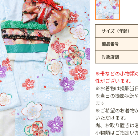
アリオ上尾店
サイズ（年齢）
商品番号
店
対象店舗
井店
※帯などの小物類
性がございます。
※お着物は撮影当
※当日の撮影状況
ます。
※ご希望のお着物が
いただけます。
尚、お取り置きは
小物類はご指定い