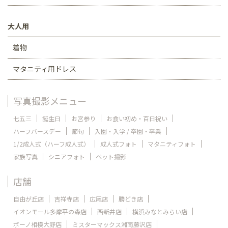
大人用
着物
マタニティ用ドレス
写真撮影メニュー
七五三
誕生日
お宮参り
お食い初め・百日祝い
ハーフバースデー
節句
入園・入学 / 卒園・卒業
1/2成人式（ハーフ成人式）
成人式フォト
マタニティフォト
家族写真
シニアフォト
ペット撮影
店舗
自由が丘店
吉祥寺店
広尾店
勝どき店
イオンモール多摩平の森店
西新井店
横浜みなとみらい店
ボーノ相模大野店
ミスターマックス湘南藤沢店