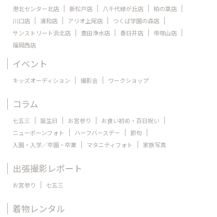
港北センター北店
新松戸店
八千代緑が丘店
柏の葉店
川口店
浦和店
アリオ上尾店
つくば学園の森店
サンストリート浜北店
豊田浄水店
春日井店
帝塚山店
福岡西店
イベント
キッズオーディション
撮影会
ワークショップ
コラム
七五三
誕生日
お宮参り
お食い初め・百日祝い
ニューボーンフォト
ハーフバースデー
節句
入園・入学／卒園・卒業
マタニティフォト
家族写真
出張撮影レポート
お宮参り
七五三
着物レンタル