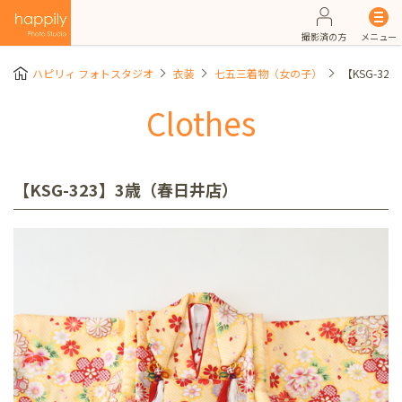
撮影済の方
メニュー
ハピリィ フォトスタジオ
衣装
七五三着物（女の子）
【KSG-3
Clothes
【KSG-323】3歳（春日井店）