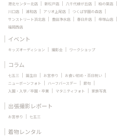
港北センター北店
新松戸店
八千代緑が丘店
柏の葉店
川口店
浦和店
アリオ上尾店
つくば学園の森店
サンストリート浜北店
豊田浄水店
春日井店
帝塚山店
福岡西店
イベント
キッズオーディション
撮影会
ワークショップ
コラム
七五三
誕生日
お宮参り
お食い初め・百日祝い
ニューボーンフォト
ハーフバースデー
節句
入園・入学／卒園・卒業
マタニティフォト
家族写真
出張撮影レポート
お宮参り
七五三
着物レンタル