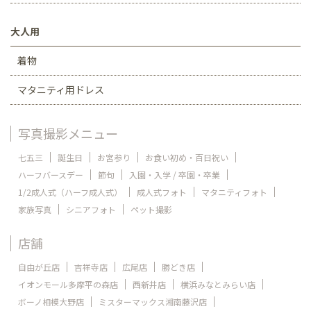
大人用
着物
マタニティ用ドレス
写真撮影メニュー
七五三
誕生日
お宮参り
お食い初め・百日祝い
ハーフバースデー
節句
入園・入学 / 卒園・卒業
1/2成人式（ハーフ成人式）
成人式フォト
マタニティフォト
家族写真
シニアフォト
ペット撮影
店舗
自由が丘店
吉祥寺店
広尾店
勝どき店
イオンモール多摩平の森店
西新井店
横浜みなとみらい店
ボーノ相模大野店
ミスターマックス湘南藤沢店