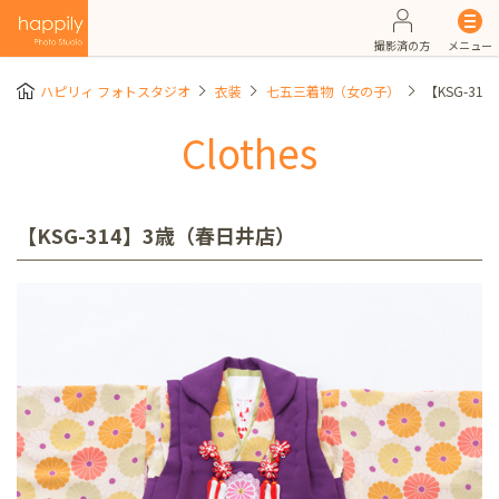
撮影済の方
メニュー
ハピリィ フォトスタジオ
衣装
七五三着物（女の子）
【KSG-3
Clothes
【KSG-314】3歳（春日井店）