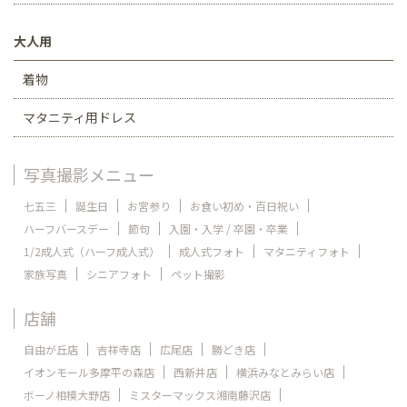
大人用
着物
マタニティ用ドレス
写真撮影メニュー
七五三
誕生日
お宮参り
お食い初め・百日祝い
ハーフバースデー
節句
入園・入学 / 卒園・卒業
1/2成人式（ハーフ成人式）
成人式フォト
マタニティフォト
家族写真
シニアフォト
ペット撮影
店舗
自由が丘店
吉祥寺店
広尾店
勝どき店
イオンモール多摩平の森店
西新井店
横浜みなとみらい店
ボーノ相模大野店
ミスターマックス湘南藤沢店