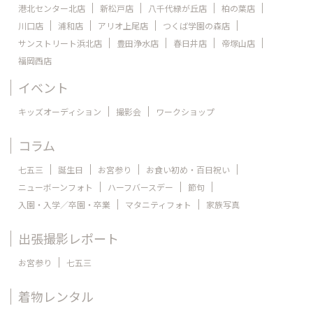
港北センター北店
新松戸店
八千代緑が丘店
柏の葉店
川口店
浦和店
アリオ上尾店
つくば学園の森店
サンストリート浜北店
豊田浄水店
春日井店
帝塚山店
福岡西店
イベント
キッズオーディション
撮影会
ワークショップ
コラム
七五三
誕生日
お宮参り
お食い初め・百日祝い
ニューボーンフォト
ハーフバースデー
節句
入園・入学／卒園・卒業
マタニティフォト
家族写真
出張撮影レポート
お宮参り
七五三
着物レンタル