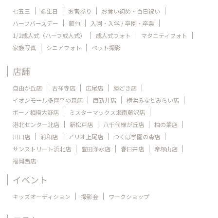
七五三
誕生日
お宮参り
お食い初め・百日祝い
ハーフバースデー
節句
入園・入学 / 卒園・卒業
1/2成人式（ハーフ成人式）
成人式フォト
マタニティフォト
家族写真
シニアフォト
ペット撮影
店舗
自由が丘店
吉祥寺店
広尾店
勝どき店
イオンモール多摩平の森店
西新井店
横浜みなとみらい店
ボーノ相模大野店
ミスターマックス湘南藤沢店
港北センター北店
新松戸店
八千代緑が丘店
柏の葉店
川口店
浦和店
アリオ上尾店
つくば学園の森店
サンストリート浜北店
豊田浄水店
春日井店
帝塚山店
福岡西店
イベント
キッズオーディション
撮影会
ワークショップ