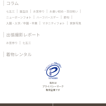
コラム
七五三
誕生日
お宮参り
お食い初め・百日祝い
ニューボーンフォト
ハーフバースデー
節句
入園・入学／卒園・卒業
マタニティフォト
家族写真
出張撮影レポート
お宮参り
七五三
着物レンタル
当社は
プライバシーマーク
取得企業です