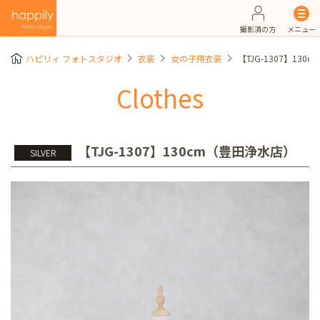
撮影済の方
メニュー
ハピリィ フォトスタジオ
衣装
女の子用衣装
【TJG-1307】13
Clothes
【TJG-1307】130cm（豊田浄水店）
SILVER