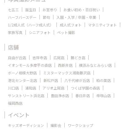
七五三
誕生日
お宮参り
お食い初め・百日祝い
ハーフバースデー
節句
入園・入学 / 卒園・卒業
1/2成人式（ハーフ成人式）
成人式フォト
マタニティフォト
家族写真
シニアフォト
ペット撮影
店舗
自由が丘店
吉祥寺店
広尾店
勝どき店
イオンモール多摩平の森店
西新井店
横浜みなとみらい店
ボーノ相模大野店
ミスターマックス湘南藤沢店
港北センター北店
新松戸店
八千代緑が丘店
柏の葉店
川口店
浦和店
アリオ上尾店
つくば学園の森店
サンストリート浜北店
豊田浄水店
春日井店
帝塚山店
福岡西店
イベント
キッズオーディション
撮影会
ワークショップ