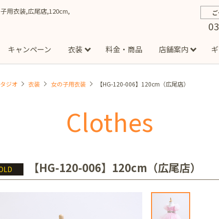
の子用衣装,広尾店,120cm,
ご
03
キャンペーン
衣装
料金・商品
店舗案内
ギ
スタジオ
衣装
女の子用衣装
【HG-120-006】120cm（広尾店）
約から撮影までの流れ
お宮参り
お食い初め・百日祝い
イベント撮影
ハーフバースデー
よくある質問
お知ら
節
Clothes
店
七五三着物(男の子)
勝どき店
吉祥寺店
1/2成人式着物(女の子)
イオンモール多摩平の森店
1/2成人式着物
西
成人式）
成人式フォト
マタニティフォト
家族写真
シ
子)
フォーマル衣装(男の子)
祝い着
女の子用衣装
男
ボーノ相模大野店
ミスターマックス湘南藤沢店
港北セン
【HG-120-006】120cm（広尾店）
OLD
用ドレス
入園・入学／卒園・卒業
ファミリーフォト
誕生日
緑が丘店
柏の葉店