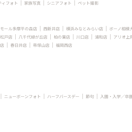
ティフォト
家族写真
シニアフォト
ペット撮影
モール多摩平の森店
西新井店
横浜みなとみらい店
ボーノ相模
松戸店
八千代緑が丘店
柏の葉店
川口店
浦和店
アリオ上
店
春日井店
帝塚山店
福岡西店
ニューボーンフォト
ハーフバースデー
節句
入園・入学／卒