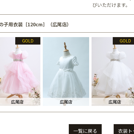
びいただけます。
の子用衣装［120cm］（広尾店）
GOLD
GOLD
広尾店
広尾店
広尾店
一覧に戻る
衣装ト