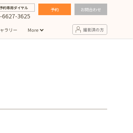
予約専用ダイヤル
予約
お問合わせ
-6627-3625
ャラリー
More
撮影済の方
せ
句
入園・入学／卒園・卒業
コラム
(男の子)
新井店
卒業袴(女の子)
ニアフォト
ペット撮影
の子用衣装
ター北店
プロフィール写真・宣材写真
ペット