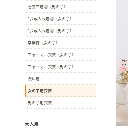
川口店
浦和店
七五三着物（男の子）
茨城県
1/2成人式着物（女の子）
つくば学園の森店
1/2成人式着物（男の子）
静岡県
卒業袴（女の子）
サンストリート浜北
フォーマル衣装（女の子）
愛知県
豊田浄水店
春日
フォーマル衣装（男の子）
大阪府
祝い着
帝塚山店
女の子用衣装
福岡県
男の子用衣装
福岡西店
大人用