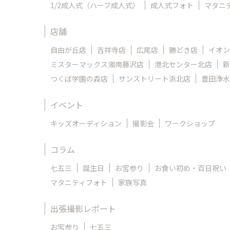
1/2成人式（ハーフ成人式）
成人式フォト
マタニ
店舗
自由が丘店
吉祥寺店
広尾店
勝どき店
イオン
ミスターマックス湘南藤沢店
港北センター北店
新
つくば学園の森店
サンストリート浜北店
豊田浄水
イベント
キッズオーディション
撮影会
ワークショップ
コラム
七五三
誕生日
お宮参り
お食い初め・百日祝い
マタニティフォト
家族写真
出張撮影レポート
お宮参り
七五三