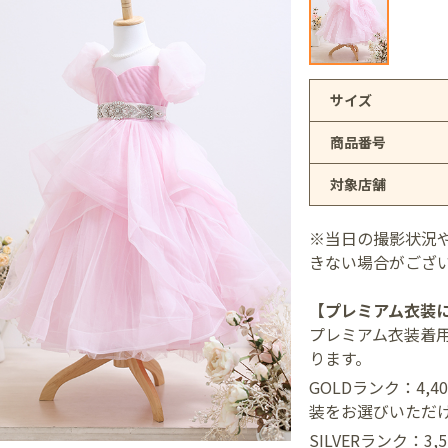
アリオ上尾店
サイズ
商品番号
店
対象店舗
井店
※当日の撮影状況
きない場合がござ
【プレミアム衣装
プレミアム衣装着
ります。
GOLDランク：4,
装をお選びいただ
SILVERランク：3