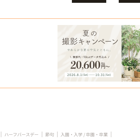
ハーフバースデー
節句
入園・入学 / 卒園・卒業