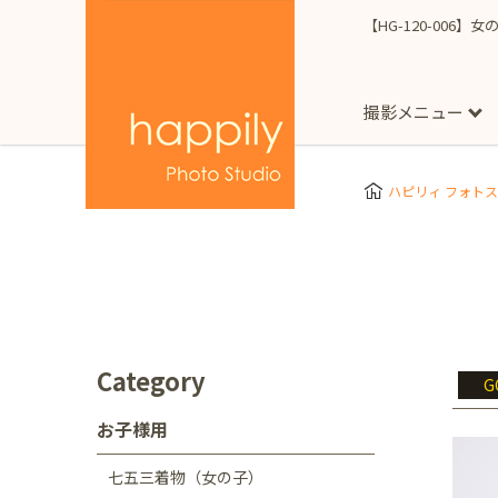
【HG-120-006】女
撮影メニュー
More
スタジオ撮影
Clothes
Store
ハピリィ フォト
お子様用
東京都
七五三
happilyとは
誕生日
予
七五三着物(女の子)
自由が丘店
広尾
1/2成人式（ハーフ
フォーマル衣装(女の
神奈川県
出張撮影
大人用
横浜みなとみらい店
Category
G
着物
マタニティ
七五三
お宮参り
千葉県
お子様用
出張撮影レポート
新松戸店
八千代
七五三着物（女の子）
埼玉県