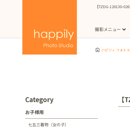
【TZDG-120130-
撮影メニュー
More
スタジオ撮影
Clothes
Store
ハピリィ フォト
お子様用
東京都
七五三
happilyとは
誕生日
予
七五三着物(女の子)
自由が丘店
広尾
1/2成人式（ハーフ
フォーマル衣装(女の
神奈川県
出張撮影
大人用
横浜みなとみらい店
Category
【T
着物
マタニティ
七五三
お宮参り
千葉県
お子様用
出張撮影レポート
新松戸店
八千代
七五三着物（女の子）
埼玉県