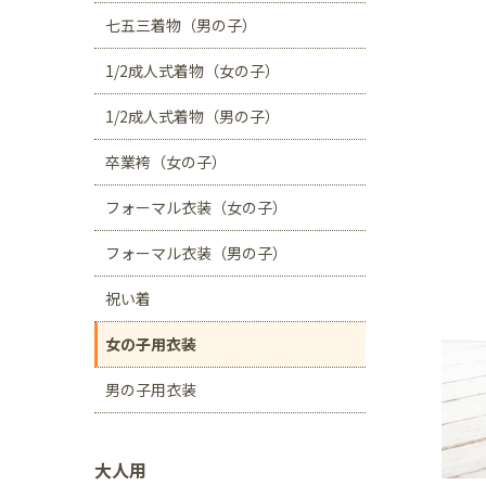
川口店
浦和店
七五三着物（男の子）
茨城県
1/2成人式着物（女の子）
つくば学園の森店
1/2成人式着物（男の子）
静岡県
卒業袴（女の子）
サンストリート浜北
フォーマル衣装（女の子）
愛知県
豊田浄水店
春日
フォーマル衣装（男の子）
大阪府
祝い着
帝塚山店
女の子用衣装
福岡県
男の子用衣装
福岡西店
大人用