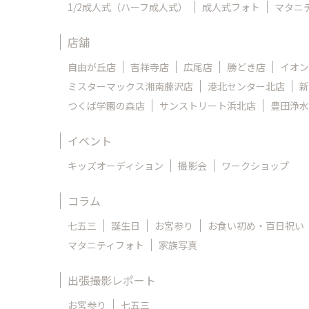
1/2成人式（ハーフ成人式）
成人式フォト
マタニ
店舗
自由が丘店
吉祥寺店
広尾店
勝どき店
イオン
ミスターマックス湘南藤沢店
港北センター北店
新
つくば学園の森店
サンストリート浜北店
豊田浄水
イベント
キッズオーディション
撮影会
ワークショップ
コラム
七五三
誕生日
お宮参り
お食い初め・百日祝い
マタニティフォト
家族写真
出張撮影レポート
お宮参り
七五三