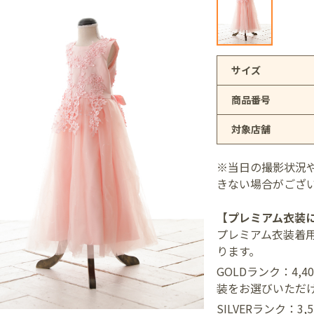
アリオ上尾店
サイズ
商品番号
店
対象店舗
井店
※当日の撮影状況
きない場合がござ
【プレミアム衣装
プレミアム衣装着
ります。
GOLDランク：4,
装をお選びいただ
SILVERランク：3