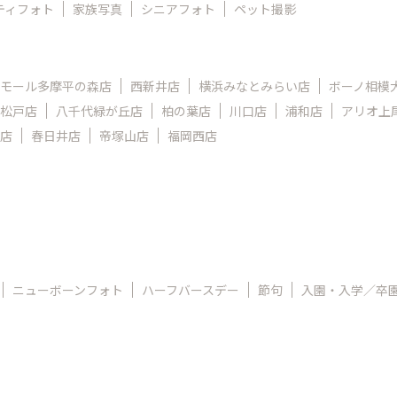
ティフォト
家族写真
シニアフォト
ペット撮影
モール多摩平の森店
西新井店
横浜みなとみらい店
ボーノ相模
松戸店
八千代緑が丘店
柏の葉店
川口店
浦和店
アリオ上
店
春日井店
帝塚山店
福岡西店
ニューボーンフォト
ハーフバースデー
節句
入園・入学／卒