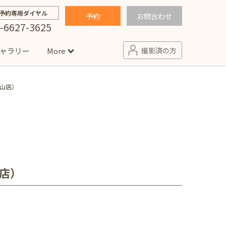
予約専用ダイヤル
予約
お問合わせ
-6627-3625
ャラリー
More
撮影済の方
帝塚山店）
せ
句
入園・入学／卒園・卒業
コラム
(男の子)
新井店
卒業袴(女の子)
ニアフォト
ペット撮影
の子用衣装
ター北店
山店）
プロフィール写真・宣材写真
ペット