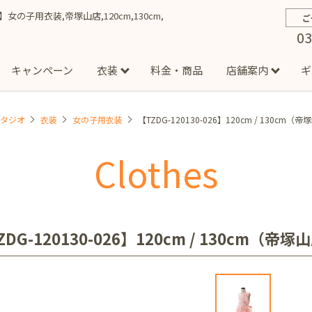
026】女の子用衣装,帝塚山店,120cm,130cm,
ご
03
キャンペーン
衣装
料金・商品
店舗案内
ギ
スタジオ
衣装
女の子用衣装
【TZDG-120130-026】120cm / 130cm（
約から撮影までの流れ
お宮参り
お食い初め・百日祝い
イベント撮影
ハーフバースデー
よくある質問
お知ら
節
Clothes
店
七五三着物(男の子)
勝どき店
吉祥寺店
1/2成人式着物(女の子)
イオンモール多摩平の森店
1/2成人式着物
西
成人式）
成人式フォト
マタニティフォト
家族写真
シ
子)
フォーマル衣装(男の子)
祝い着
女の子用衣装
男
ボーノ相模大野店
ミスターマックス湘南藤沢店
港北セン
ZDG-120130-026】120cm / 130cm（帝塚
用ドレス
入園・入学／卒園・卒業
ファミリーフォト
誕生日
緑が丘店
柏の葉店