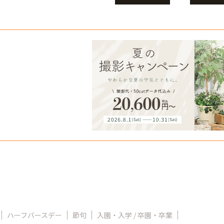
ハーフバースデー
節句
入園・入学 / 卒園・卒業