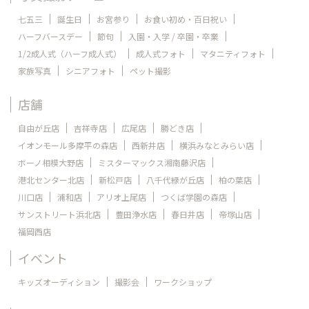
七五三
誕生日
お宮参り
お食い初め・百日祝い
ハーフバースデー
節句
入園・入学 / 卒園・卒業
1/2成人式（ハーフ成人式）
成人式フォト
マタニティフォト
家族写真
シニアフォト
ペット撮影
店舗
自由が丘店
吉祥寺店
広尾店
勝どき店
イオンモール多摩平の森店
西新井店
横浜みなとみらい店
ボーノ相模大野店
ミスターマックス湘南藤沢店
港北センター北店
新松戸店
八千代緑が丘店
柏の葉店
川口店
浦和店
アリオ上尾店
つくば学園の森店
サンストリート浜北店
豊田浄水店
春日井店
帝塚山店
福岡西店
イベント
キッズオーディション
撮影会
ワークショップ