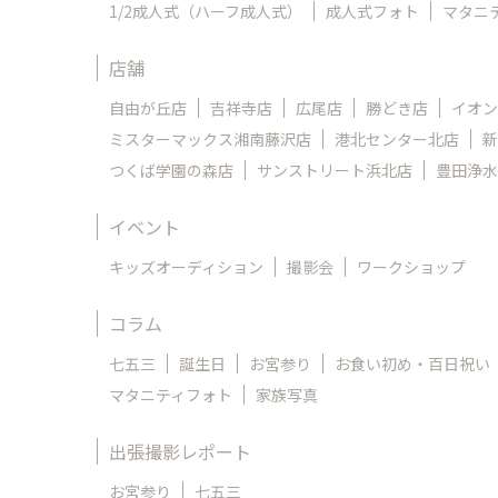
1/2成人式（ハーフ成人式）
成人式フォト
マタニ
店舗
自由が丘店
吉祥寺店
広尾店
勝どき店
イオン
ミスターマックス湘南藤沢店
港北センター北店
新
つくば学園の森店
サンストリート浜北店
豊田浄水
イベント
キッズオーディション
撮影会
ワークショップ
コラム
七五三
誕生日
お宮参り
お食い初め・百日祝い
マタニティフォト
家族写真
出張撮影レポート
お宮参り
七五三