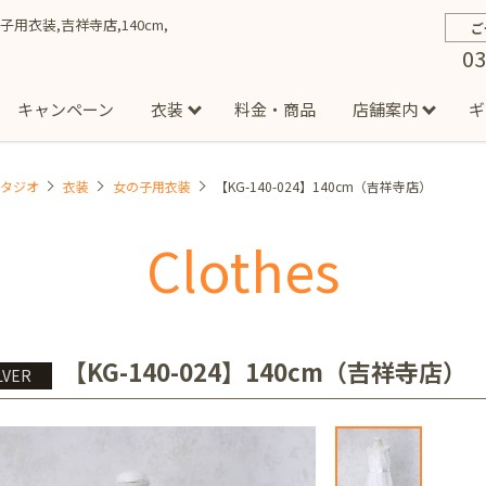
の子用衣装,吉祥寺店,140cm,
ご
03
キャンペーン
衣装
料金・商品
店舗案内
ギ
スタジオ
衣装
女の子用衣装
【KG-140-024】140cm（吉祥寺店）
約から撮影までの流れ
お宮参り
お食い初め・百日祝い
イベント撮影
ハーフバースデー
よくある質問
お知ら
節
Clothes
店
七五三着物(男の子)
勝どき店
吉祥寺店
1/2成人式着物(女の子)
イオンモール多摩平の森店
1/2成人式着物
西
成人式）
成人式フォト
マタニティフォト
家族写真
シ
子)
フォーマル衣装(男の子)
祝い着
女の子用衣装
男
ボーノ相模大野店
ミスターマックス湘南藤沢店
港北セン
【KG-140-024】140cm（吉祥寺店）
LVER
用ドレス
入園・入学／卒園・卒業
ファミリーフォト
誕生日
緑が丘店
柏の葉店