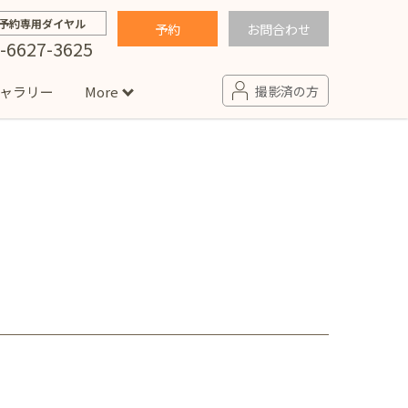
予約専用ダイヤル
予約
お問合わせ
-6627-3625
ャラリー
More
撮影済の方
せ
句
入園・入学／卒園・卒業
コラム
(男の子)
新井店
卒業袴(女の子)
ニアフォト
ペット撮影
の子用衣装
ター北店
プロフィール写真・宣材写真
ペット