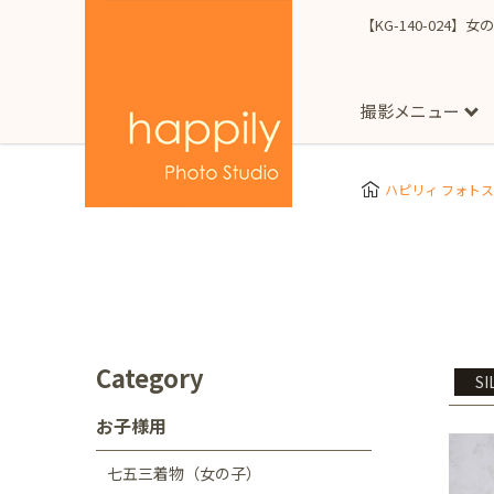
【KG-140-024】女
撮影メニュー
More
スタジオ撮影
Clothes
Store
ハピリィ フォト
お子様用
東京都
七五三
happilyとは
誕生日
予
七五三着物(女の子)
自由が丘店
広尾
1/2成人式（ハーフ
フォーマル衣装(女の
神奈川県
出張撮影
大人用
横浜みなとみらい店
Category
SI
着物
マタニティ
七五三
お宮参り
千葉県
お子様用
出張撮影レポート
新松戸店
八千代
七五三着物（女の子）
埼玉県