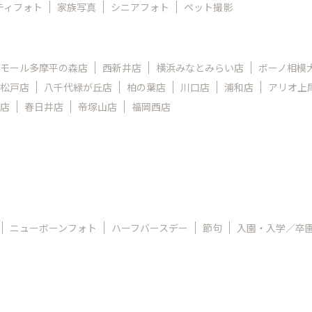
ティフォト
家族写真
シニアフォト
ペット撮影
モール多摩平の森店
西新井店
横浜みなとみらい店
ボーノ相模
松戸店
八千代緑が丘店
柏の葉店
川口店
浦和店
アリオ上
店
春日井店
帝塚山店
福岡西店
ニューボーンフォト
ハーフバースデー
節句
入園・入学／卒