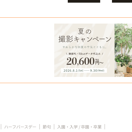
ハーフバースデー
節句
入園・入学 / 卒園・卒業