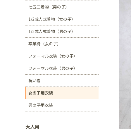
川口店
浦和店
七五三着物（男の子）
茨城県
1/2成人式着物（女の子）
つくば学園の森店
1/2成人式着物（男の子）
静岡県
卒業袴（女の子）
サンストリート浜北
フォーマル衣装（女の子）
愛知県
豊田浄水店
春日
フォーマル衣装（男の子）
大阪府
祝い着
帝塚山店
女の子用衣装
福岡県
男の子用衣装
福岡西店
大人用