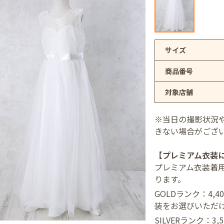
アリオ上尾店
サイズ
商品番号
店
対象店舗
井店
※当日の撮影状況
きない場合がござ
【プレミアム衣装
プレミアム衣装着
ります。
GOLDランク：4,
装をお選びいただ
SILVERランク：3