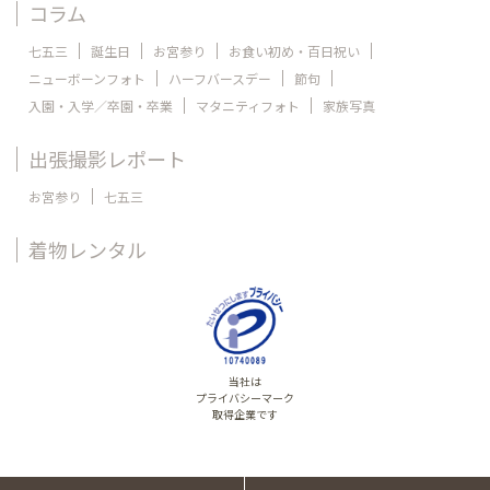
コラム
七五三
誕生日
お宮参り
お食い初め・百日祝い
ニューボーンフォト
ハーフバースデー
節句
入園・入学／卒園・卒業
マタニティフォト
家族写真
出張撮影レポート
お宮参り
七五三
着物レンタル
当社は
プライバシーマーク
取得企業です