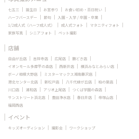
七五三
誕生日
お宮参り
お食い初め・百日祝い
ハーフバースデー
節句
入園・入学 / 卒園・卒業
1/2成人式（ハーフ成人式）
成人式フォト
マタニティフォト
家族写真
シニアフォト
ペット撮影
店舗
自由が丘店
吉祥寺店
広尾店
勝どき店
イオンモール多摩平の森店
西新井店
横浜みなとみらい店
ボーノ相模大野店
ミスターマックス湘南藤沢店
港北センター北店
新松戸店
八千代緑が丘店
柏の葉店
川口店
浦和店
アリオ上尾店
つくば学園の森店
サンストリート浜北店
豊田浄水店
春日井店
帝塚山店
福岡西店
イベント
キッズオーディション
撮影会
ワークショップ