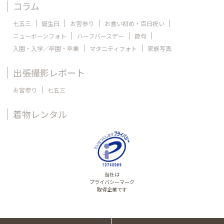
コラム
七五三
誕生日
お宮参り
お食い初め・百日祝い
ニューボーンフォト
ハーフバースデー
節句
入園・入学／卒園・卒業
マタニティフォト
家族写真
出張撮影レポート
お宮参り
七五三
着物レンタル
当社は
プライバシーマーク
取得企業です