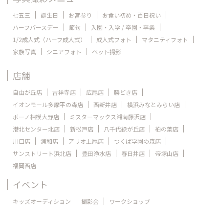
七五三
誕生日
お宮参り
お食い初め・百日祝い
ハーフバースデー
節句
入園・入学 / 卒園・卒業
1/2成人式（ハーフ成人式）
成人式フォト
マタニティフォト
家族写真
シニアフォト
ペット撮影
店舗
自由が丘店
吉祥寺店
広尾店
勝どき店
イオンモール多摩平の森店
西新井店
横浜みなとみらい店
ボーノ相模大野店
ミスターマックス湘南藤沢店
港北センター北店
新松戸店
八千代緑が丘店
柏の葉店
川口店
浦和店
アリオ上尾店
つくば学園の森店
サンストリート浜北店
豊田浄水店
春日井店
帝塚山店
福岡西店
イベント
キッズオーディション
撮影会
ワークショップ