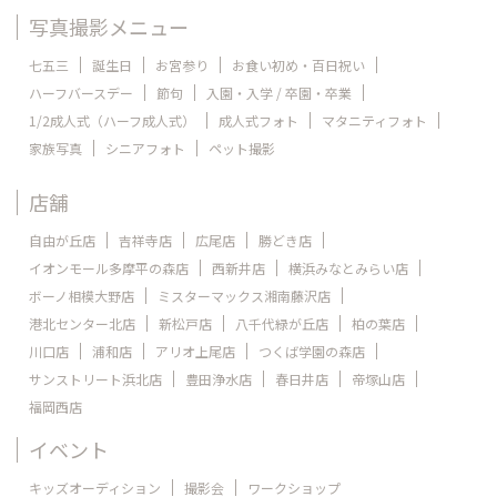
写真撮影メニュー
七五三
誕生日
お宮参り
お食い初め・百日祝い
ハーフバースデー
節句
入園・入学 / 卒園・卒業
1/2成人式（ハーフ成人式）
成人式フォト
マタニティフォト
家族写真
シニアフォト
ペット撮影
店舗
自由が丘店
吉祥寺店
広尾店
勝どき店
イオンモール多摩平の森店
西新井店
横浜みなとみらい店
ボーノ相模大野店
ミスターマックス湘南藤沢店
港北センター北店
新松戸店
八千代緑が丘店
柏の葉店
川口店
浦和店
アリオ上尾店
つくば学園の森店
サンストリート浜北店
豊田浄水店
春日井店
帝塚山店
福岡西店
イベント
キッズオーディション
撮影会
ワークショップ