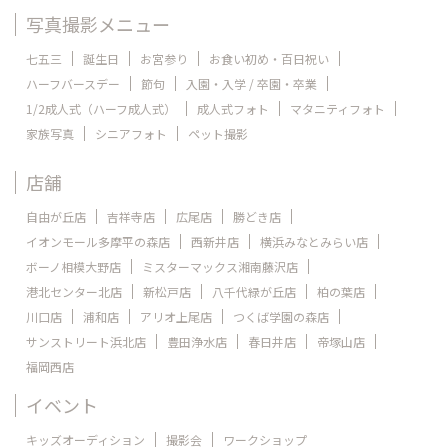
写真撮影メニュー
七五三
誕生日
お宮参り
お食い初め・百日祝い
ハーフバースデー
節句
入園・入学 / 卒園・卒業
1/2成人式（ハーフ成人式）
成人式フォト
マタニティフォト
家族写真
シニアフォト
ペット撮影
店舗
自由が丘店
吉祥寺店
広尾店
勝どき店
イオンモール多摩平の森店
西新井店
横浜みなとみらい店
ボーノ相模大野店
ミスターマックス湘南藤沢店
港北センター北店
新松戸店
八千代緑が丘店
柏の葉店
川口店
浦和店
アリオ上尾店
つくば学園の森店
サンストリート浜北店
豊田浄水店
春日井店
帝塚山店
福岡西店
イベント
キッズオーディション
撮影会
ワークショップ