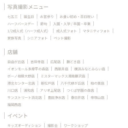
写真撮影メニュー
七五三
誕生日
お宮参り
お食い初め・百日祝い
ハーフバースデー
節句
入園・入学 / 卒園・卒業
1/2成人式（ハーフ成人式）
成人式フォト
マタニティフォト
家族写真
シニアフォト
ペット撮影
店舗
自由が丘店
吉祥寺店
広尾店
勝どき店
イオンモール多摩平の森店
西新井店
横浜みなとみらい店
ボーノ相模大野店
ミスターマックス湘南藤沢店
港北センター北店
新松戸店
八千代緑が丘店
柏の葉店
川口店
浦和店
アリオ上尾店
つくば学園の森店
サンストリート浜北店
豊田浄水店
春日井店
帝塚山店
福岡西店
イベント
キッズオーディション
撮影会
ワークショップ