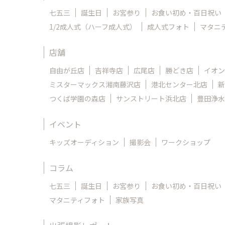
七五三
誕生日
お宮参り
お食い初め・百日祝い
1/2成人式（ハーフ成人式）
成人式フォト
マタニ
店舗
自由が丘店
吉祥寺店
広尾店
勝どき店
イオン
ミスターマックス湘南藤沢店
港北センター北店
新
つくば学園の森店
サンストリート浜北店
豊田浄水
イベント
キッズオーディション
撮影会
ワークショップ
コラム
七五三
誕生日
お宮参り
お食い初め・百日祝い
マタニティフォト
家族写真