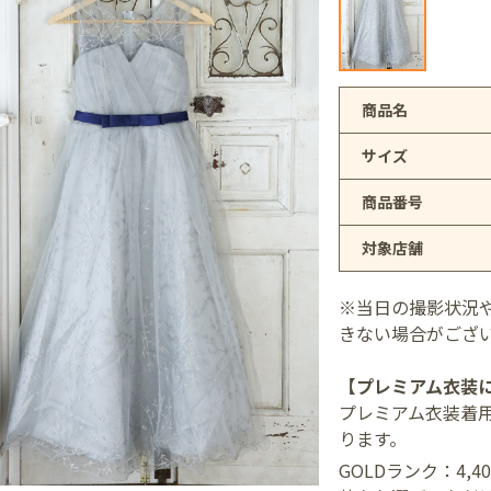
アリオ上尾店
商品名
サイズ
店
商品番号
対象店舗
井店
※当日の撮影状況
きない場合がござ
【プレミアム衣装
プレミアム衣装着
ります。
GOLDランク：4,