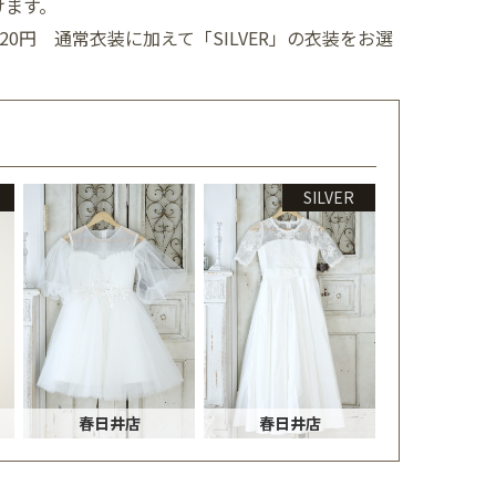
けます。
,520円
通常衣装に加えて「SILVER」の衣装をお選
SILVER
春日井店
春日井店