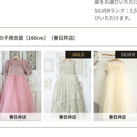
装をお選びいただ
SILVERランク：3
びいただけます。
の子用衣装［160cm］（春日井店）
GOLD
SILVER
春日井店
春日井店
春日井店