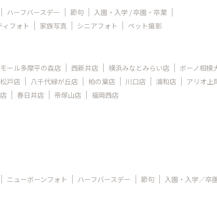
ハーフバースデー
節句
入園・入学 / 卒園・卒業
ティフォト
家族写真
シニアフォト
ペット撮影
モール多摩平の森店
西新井店
横浜みなとみらい店
ボーノ相模
松戸店
八千代緑が丘店
柏の葉店
川口店
浦和店
アリオ上
店
春日井店
帝塚山店
福岡西店
ニューボーンフォト
ハーフバースデー
節句
入園・入学／卒