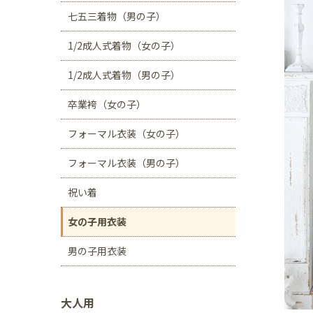
川口店
浦和店
七五三着物（男の子）
茨城県
1/2成人式着物（女の子）
つくば学園の森店
1/2成人式着物（男の子）
静岡県
卒業袴（女の子）
サンストリート浜北
フォーマル衣装（女の子）
愛知県
豊田浄水店
春日
フォーマル衣装（男の子）
大阪府
祝い着
帝塚山店
女の子用衣装
福岡県
男の子用衣装
福岡西店
大人用