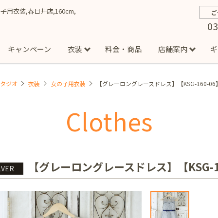
の子用衣装,春日井店,160cm,
ご
03
キャンペーン
衣装
料金・商品
店舗案内
ギ
スタジオ
衣装
女の子用衣装
【グレーロングレースドレス】【KSG-160-06
約から撮影までの流れ
お宮参り
お食い初め・百日祝い
イベント撮影
ハーフバースデー
よくある質問
お知ら
節
Clothes
店
七五三着物(男の子)
勝どき店
吉祥寺店
1/2成人式着物(女の子)
イオンモール多摩平の森店
1/2成人式着物
西
成人式）
成人式フォト
マタニティフォト
家族写真
シ
子)
フォーマル衣装(男の子)
祝い着
女の子用衣装
男
ボーノ相模大野店
ミスターマックス湘南藤沢店
港北セン
【グレーロングレースドレス】【KSG-16
LVER
用ドレス
入園・入学／卒園・卒業
ファミリーフォト
誕生日
緑が丘店
柏の葉店