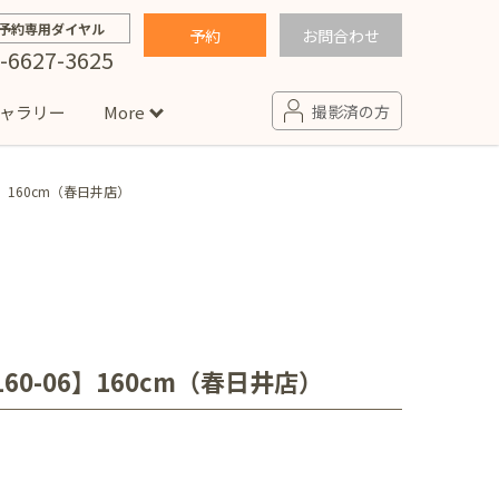
予約専用ダイヤル
予約
お問合わせ
-6627-3625
ャラリー
More
撮影済の方
】160cm（春日井店）
せ
句
入園・入学／卒園・卒業
コラム
(男の子)
新井店
卒業袴(女の子)
ニアフォト
ペット撮影
の子用衣装
ター北店
0-06】160cm（春日井店）
プロフィール写真・宣材写真
ペット