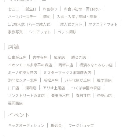
七五三
誕生日
お宮参り
お食い初め・百日祝い
ハーフバースデー
節句
入園・入学 / 卒園・卒業
1/2成人式（ハーフ成人式）
成人式フォト
マタニティフォト
家族写真
シニアフォト
ペット撮影
店舗
自由が丘店
吉祥寺店
広尾店
勝どき店
イオンモール多摩平の森店
西新井店
横浜みなとみらい店
ボーノ相模大野店
ミスターマックス湘南藤沢店
港北センター北店
新松戸店
八千代緑が丘店
柏の葉店
川口店
浦和店
アリオ上尾店
つくば学園の森店
サンストリート浜北店
豊田浄水店
春日井店
帝塚山店
福岡西店
イベント
キッズオーディション
撮影会
ワークショップ