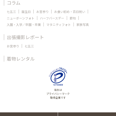
コラム
七五三
誕生日
お宮参り
お食い初め・百日祝い
ニューボーンフォト
ハーフバースデー
節句
入園・入学／卒園・卒業
マタニティフォト
家族写真
出張撮影レポート
お宮参り
七五三
着物レンタル
当社は
プライバシーマーク
取得企業です