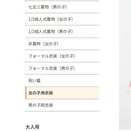
川口店
浦和店
七五三着物（男の子）
茨城県
1/2成人式着物（女の子）
つくば学園の森店
1/2成人式着物（男の子）
静岡県
卒業袴（女の子）
サンストリート浜北
フォーマル衣装（女の子）
愛知県
豊田浄水店
春日
フォーマル衣装（男の子）
大阪府
祝い着
帝塚山店
女の子用衣装
福岡県
男の子用衣装
福岡西店
大人用