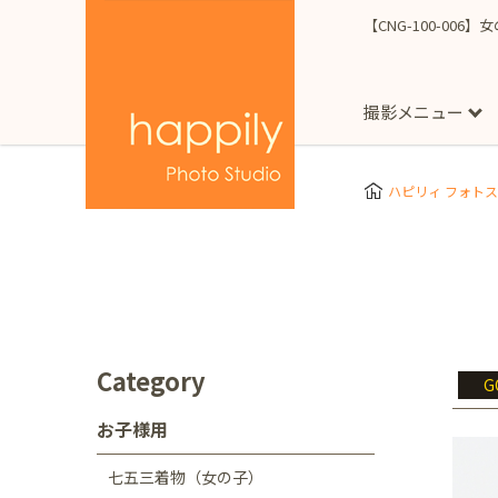
【CNG-100-006
撮影メニュー
More
スタジオ撮影
Clothes
Store
ハピリィ フォト
お子様用
東京都
七五三
happilyとは
誕生日
予
七五三着物(女の子)
自由が丘店
広尾
1/2成人式（ハーフ
フォーマル衣装(女の
神奈川県
出張撮影
大人用
横浜みなとみらい店
Category
G
着物
マタニティ
七五三
お宮参り
千葉県
お子様用
出張撮影レポート
新松戸店
八千代
七五三着物（女の子）
埼玉県