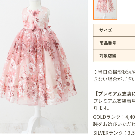
アリオ上尾店
サイズ
商品番号
店
対象店舗
井店
※当日の撮影状況
きない場合がござ
【プレミアム衣装
プレミアム衣装着
ります。
GOLDランク：4,
装をお選びいただ
SILVERランク：3