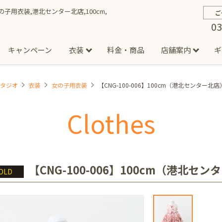
】女の子用衣装,港北センター北店,100cm,
ご
03
キャンペーン
衣装
料金・商品
店舗案内
ギ
スタジオ
衣装
女の子用衣装
【CNG-100-006】100cm（港北センター北店
約から撮影までの流れ
お宮参り
お食い初め・百日祝い
イベント撮影
ハーフバースデー
よくある質問
お知ら
節
Clothes
店
七五三着物(男の子)
勝どき店
吉祥寺店
1/2成人式着物(女の子)
イオンモール多摩平の森店
1/2成人式着物
西
成人式）
成人式フォト
マタニティフォト
家族写真
シ
子)
フォーマル衣装(男の子)
祝い着
女の子用衣装
男
ボーノ相模大野店
ミスターマックス湘南藤沢店
港北セン
【CNG-100-006】100cm（港北セ
OLD
用ドレス
入園・入学／卒園・卒業
ファミリーフォト
誕生日
緑が丘店
柏の葉店