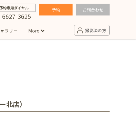
予約専用ダイヤル
予約
お問合わせ
-6627-3625
ャラリー
More
撮影済の方
）
せ
句
入園・入学／卒園・卒業
コラム
(男の子)
新井店
卒業袴(女の子)
ニアフォト
ペット撮影
の子用衣装
ター北店
ンター北店）
プロフィール写真・宣材写真
ペット