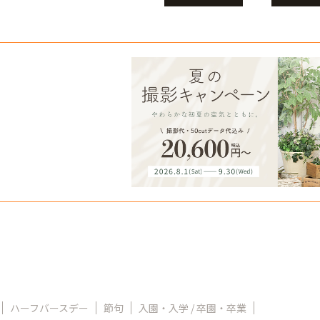
ハーフバースデー
節句
入園・入学 / 卒園・卒業