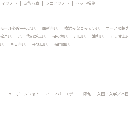
ティフォト
家族写真
シニアフォト
ペット撮影
モール多摩平の森店
西新井店
横浜みなとみらい店
ボーノ相模
松戸店
八千代緑が丘店
柏の葉店
川口店
浦和店
アリオ上
店
春日井店
帝塚山店
福岡西店
ニューボーンフォト
ハーフバースデー
節句
入園・入学／卒