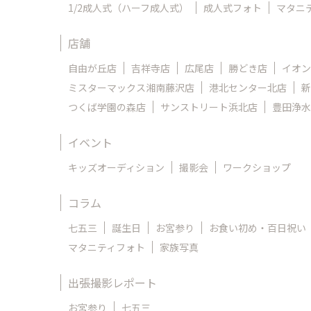
1/2成人式（ハーフ成人式）
成人式フォト
マタニ
店舗
自由が丘店
吉祥寺店
広尾店
勝どき店
イオン
ミスターマックス湘南藤沢店
港北センター北店
新
つくば学園の森店
サンストリート浜北店
豊田浄水
イベント
キッズオーディション
撮影会
ワークショップ
コラム
七五三
誕生日
お宮参り
お食い初め・百日祝い
マタニティフォト
家族写真
出張撮影レポート
お宮参り
七五三