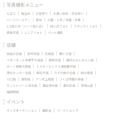
写真撮影メニュー
七五三
誕生日
お宮参り
お食い初め・百日祝い
ハーフバースデー
節句
入園・入学 / 卒園・卒業
1/2成人式（ハーフ成人式）
成人式フォト
マタニティフォト
家族写真
シニアフォト
ペット撮影
店舗
自由が丘店
吉祥寺店
広尾店
勝どき店
イオンモール多摩平の森店
西新井店
横浜みなとみらい店
ボーノ相模大野店
ミスターマックス湘南藤沢店
港北センター北店
新松戸店
八千代緑が丘店
柏の葉店
川口店
浦和店
アリオ上尾店
つくば学園の森店
サンストリート浜北店
豊田浄水店
春日井店
帝塚山店
福岡西店
イベント
キッズオーディション
撮影会
ワークショップ