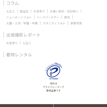
コラム
七五三
誕生日
お宮参り
お食い初め・百日祝い
ニューボーンフォト
ハーフバースデー
節句
入園・入学／卒園・卒業
マタニティフォト
家族写真
出張撮影レポート
お宮参り
七五三
着物レンタル
当社は
プライバシーマーク
取得企業です