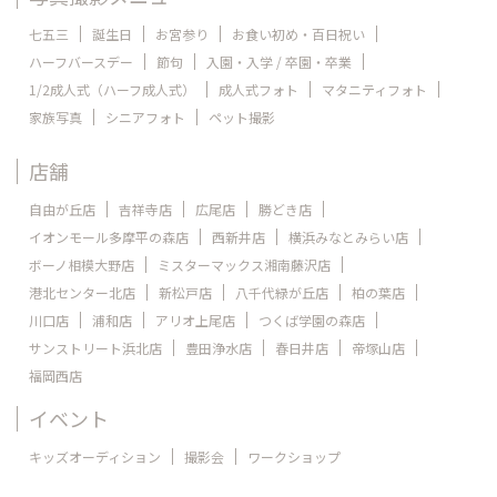
七五三
誕生日
お宮参り
お食い初め・百日祝い
ハーフバースデー
節句
入園・入学 / 卒園・卒業
1/2成人式（ハーフ成人式）
成人式フォト
マタニティフォト
家族写真
シニアフォト
ペット撮影
店舗
自由が丘店
吉祥寺店
広尾店
勝どき店
イオンモール多摩平の森店
西新井店
横浜みなとみらい店
ボーノ相模大野店
ミスターマックス湘南藤沢店
港北センター北店
新松戸店
八千代緑が丘店
柏の葉店
川口店
浦和店
アリオ上尾店
つくば学園の森店
サンストリート浜北店
豊田浄水店
春日井店
帝塚山店
福岡西店
イベント
キッズオーディション
撮影会
ワークショップ