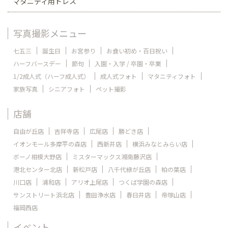
マタニティ用ドレス
写真撮影メニュー
七五三
誕生日
お宮参り
お食い初め・百日祝い
ハーフバースデー
節句
入園・入学 / 卒園・卒業
1/2成人式（ハーフ成人式）
成人式フォト
マタニティフォト
家族写真
シニアフォト
ペット撮影
店舗
自由が丘店
吉祥寺店
広尾店
勝どき店
イオンモール多摩平の森店
西新井店
横浜みなとみらい店
ボーノ相模大野店
ミスターマックス湘南藤沢店
港北センター北店
新松戸店
八千代緑が丘店
柏の葉店
川口店
浦和店
アリオ上尾店
つくば学園の森店
サンストリート浜北店
豊田浄水店
春日井店
帝塚山店
福岡西店
イベント