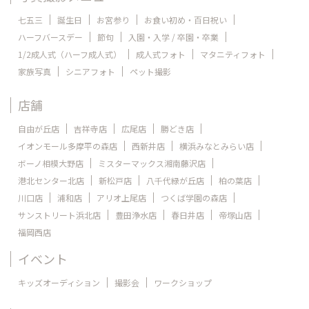
七五三
誕生日
お宮参り
お食い初め・百日祝い
ハーフバースデー
節句
入園・入学 / 卒園・卒業
1/2成人式（ハーフ成人式）
成人式フォト
マタニティフォト
家族写真
シニアフォト
ペット撮影
店舗
自由が丘店
吉祥寺店
広尾店
勝どき店
イオンモール多摩平の森店
西新井店
横浜みなとみらい店
ボーノ相模大野店
ミスターマックス湘南藤沢店
港北センター北店
新松戸店
八千代緑が丘店
柏の葉店
川口店
浦和店
アリオ上尾店
つくば学園の森店
サンストリート浜北店
豊田浄水店
春日井店
帝塚山店
福岡西店
イベント
キッズオーディション
撮影会
ワークショップ