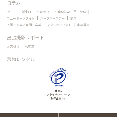
コラム
七五三
誕生日
お宮参り
お食い初め・百日祝い
ニューボーンフォト
ハーフバースデー
節句
入園・入学／卒園・卒業
マタニティフォト
家族写真
出張撮影レポート
お宮参り
七五三
着物レンタル
当社は
プライバシーマーク
取得企業です