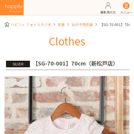
撮影済の方
メニュー
ハピリィ フォトスタジオ
衣装
女の子用衣装
【SG-70-001】7
Clothes
【SG-70-001】70cm（新松戸店）
SILVER