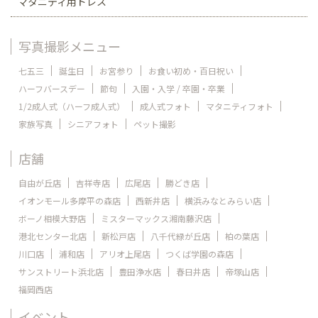
マタニティ用ドレス
写真撮影メニュー
七五三
誕生日
お宮参り
お食い初め・百日祝い
ハーフバースデー
節句
入園・入学 / 卒園・卒業
1/2成人式（ハーフ成人式）
成人式フォト
マタニティフォト
家族写真
シニアフォト
ペット撮影
店舗
自由が丘店
吉祥寺店
広尾店
勝どき店
イオンモール多摩平の森店
西新井店
横浜みなとみらい店
ボーノ相模大野店
ミスターマックス湘南藤沢店
港北センター北店
新松戸店
八千代緑が丘店
柏の葉店
川口店
浦和店
アリオ上尾店
つくば学園の森店
サンストリート浜北店
豊田浄水店
春日井店
帝塚山店
福岡西店
イベント