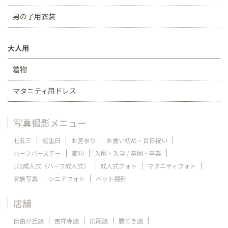
男の子用衣装
大人用
着物
マタニティ用ドレス
写真撮影メニュー
七五三
誕生日
お宮参り
お食い初め・百日祝い
ハーフバースデー
節句
入園・入学 / 卒園・卒業
1/2成人式（ハーフ成人式）
成人式フォト
マタニティフォト
家族写真
シニアフォト
ペット撮影
店舗
自由が丘店
吉祥寺店
広尾店
勝どき店