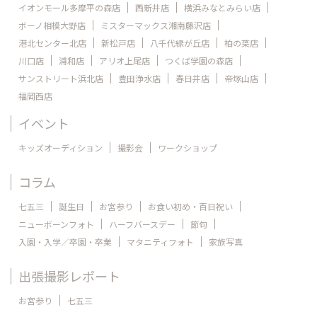
イオンモール多摩平の森店
西新井店
横浜みなとみらい店
ボーノ相模大野店
ミスターマックス湘南藤沢店
港北センター北店
新松戸店
八千代緑が丘店
柏の葉店
川口店
浦和店
アリオ上尾店
つくば学園の森店
サンストリート浜北店
豊田浄水店
春日井店
帝塚山店
福岡西店
イベント
キッズオーディション
撮影会
ワークショップ
コラム
七五三
誕生日
お宮参り
お食い初め・百日祝い
ニューボーンフォト
ハーフバースデー
節句
入園・入学／卒園・卒業
マタニティフォト
家族写真
出張撮影レポート
お宮参り
七五三