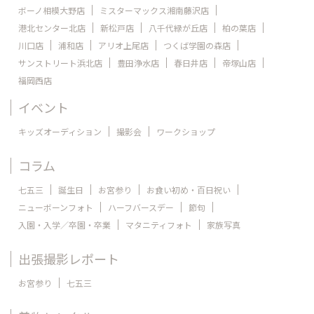
ボーノ相模大野店
ミスターマックス湘南藤沢店
港北センター北店
新松戸店
八千代緑が丘店
柏の葉店
川口店
浦和店
アリオ上尾店
つくば学園の森店
サンストリート浜北店
豊田浄水店
春日井店
帝塚山店
福岡西店
イベント
キッズオーディション
撮影会
ワークショップ
コラム
七五三
誕生日
お宮参り
お食い初め・百日祝い
ニューボーンフォト
ハーフバースデー
節句
入園・入学／卒園・卒業
マタニティフォト
家族写真
出張撮影レポート
お宮参り
七五三