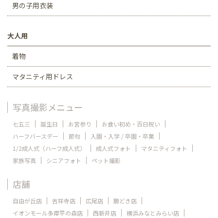
男の子用衣装
大人用
着物
マタニティ用ドレス
写真撮影メニュー
七五三
誕生日
お宮参り
お食い初め・百日祝い
ハーフバースデー
節句
入園・入学 / 卒園・卒業
1/2成人式（ハーフ成人式）
成人式フォト
マタニティフォト
家族写真
シニアフォト
ペット撮影
店舗
自由が丘店
吉祥寺店
広尾店
勝どき店
イオンモール多摩平の森店
西新井店
横浜みなとみらい店