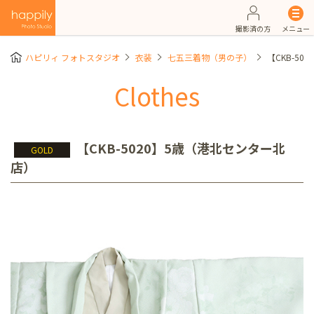
撮影済の方
メニュー
ハピリィ フォトスタジオ
衣装
七五三着物（男の子）
【CKB-5
Clothes
【CKB-5020】5歳（港北センター北
GOLD
店）