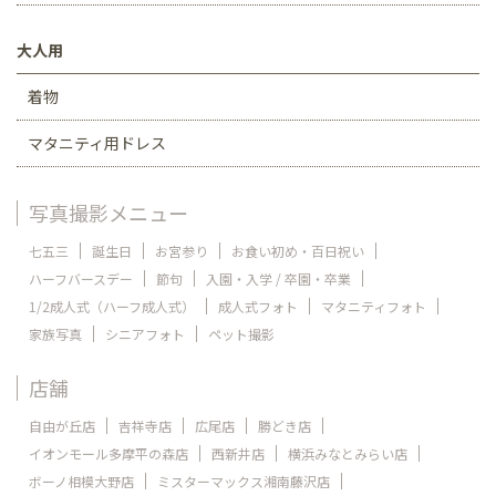
大人用
着物
マタニティ用ドレス
写真撮影メニュー
七五三
誕生日
お宮参り
お食い初め・百日祝い
ハーフバースデー
節句
入園・入学 / 卒園・卒業
1/2成人式（ハーフ成人式）
成人式フォト
マタニティフォト
家族写真
シニアフォト
ペット撮影
店舗
自由が丘店
吉祥寺店
広尾店
勝どき店
イオンモール多摩平の森店
西新井店
横浜みなとみらい店
ボーノ相模大野店
ミスターマックス湘南藤沢店