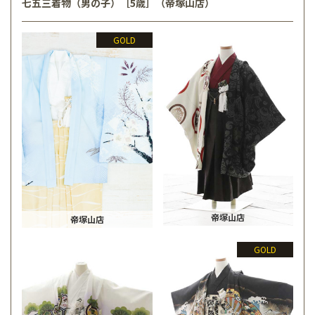
七五三着物（男の子）［5歳］（帝塚山店）
GOLD
帝塚山店
帝塚山店
GOLD