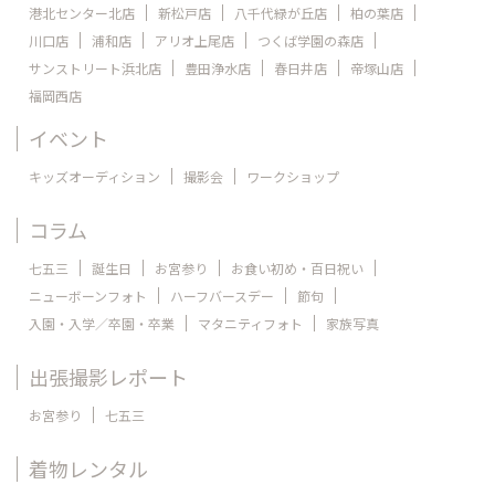
港北センター北店
新松戸店
八千代緑が丘店
柏の葉店
川口店
浦和店
アリオ上尾店
つくば学園の森店
サンストリート浜北店
豊田浄水店
春日井店
帝塚山店
福岡西店
イベント
キッズオーディション
撮影会
ワークショップ
コラム
七五三
誕生日
お宮参り
お食い初め・百日祝い
ニューボーンフォト
ハーフバースデー
節句
入園・入学／卒園・卒業
マタニティフォト
家族写真
出張撮影レポート
お宮参り
七五三
着物レンタル