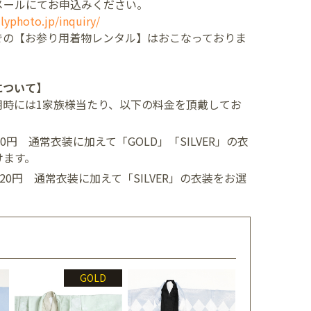
メールにてお申込みください。
lyphoto.jp/inquiry/
での【お参り用着物レンタル】はおこなっておりま
について】
用時には1家族様当たり、以下の料金を頂戴してお
400円
通常衣装に加えて「GOLD」「SILVER」の衣
けます。
,520円
通常衣装に加えて「SILVER」の衣装をお選
GOLD