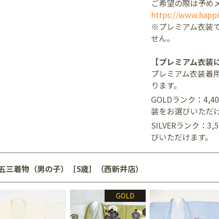
ご希望の際は予め
https://www.happi
※プレミアム衣装
せん。
【プレミアム衣装
プレミアム衣装着
ります。
GOLDランク：4,
装をお選びいただ
SILVERランク：3
びいただけます。
五三着物（男の子）［5歳］（西新井店）
GOLD