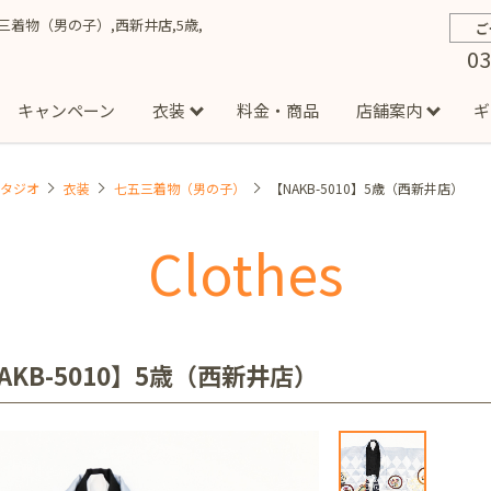
七五三着物（男の子）,西新井店,5歳,
ご
03
キャンペーン
衣装
料金・商品
店舗案内
ギ
スタジオ
衣装
七五三着物（男の子）
【NAKB-5010】5歳（西新井店）
約から撮影までの流れ
お宮参り
お食い初め・百日祝い
イベント撮影
ハーフバースデー
よくある質問
お知ら
節
Clothes
店
七五三着物(男の子)
勝どき店
吉祥寺店
1/2成人式着物(女の子)
イオンモール多摩平の森店
1/2成人式着物
西
成人式）
成人式フォト
マタニティフォト
家族写真
シ
子)
フォーマル衣装(男の子)
祝い着
女の子用衣装
男
ボーノ相模大野店
ミスターマックス湘南藤沢店
港北セン
AKB-5010】5歳（西新井店）
用ドレス
入園・入学／卒園・卒業
ファミリーフォト
誕生日
緑が丘店
柏の葉店