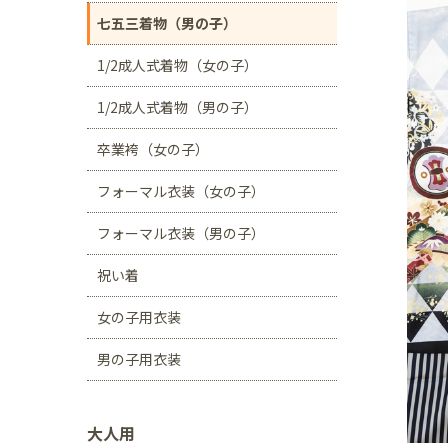
川口店
浦和店
七五三着物（男の子）
茨城県
1/2成人式着物（女の子）
つくば学園の森店
1/2成人式着物（男の子）
静岡県
卒業袴（女の子）
サンストリート浜北
フォーマル衣装（女の子）
愛知県
豊田浄水店
春日
フォーマル衣装（男の子）
大阪府
祝い着
帝塚山店
女の子用衣装
福岡県
男の子用衣装
福岡西店
大人用