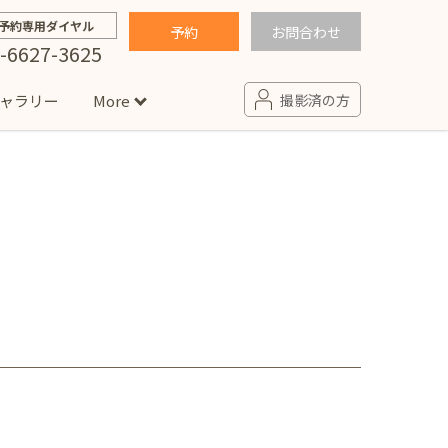
予約専用ダイヤル
予約
お問合わせ
-6627-3625
ャラリー
More
撮影済の方
せ
句
入園・入学／卒園・卒業
コラム
(男の子)
新井店
卒業袴(女の子)
ニアフォト
ペット撮影
の子用衣装
ター北店
プロフィール写真・宣材写真
ペット