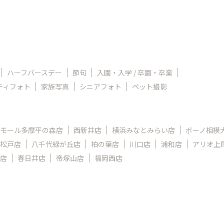
ハーフバースデー
節句
入園・入学 / 卒園・卒業
ティフォト
家族写真
シニアフォト
ペット撮影
モール多摩平の森店
西新井店
横浜みなとみらい店
ボーノ相模
松戸店
八千代緑が丘店
柏の葉店
川口店
浦和店
アリオ上
店
春日井店
帝塚山店
福岡西店