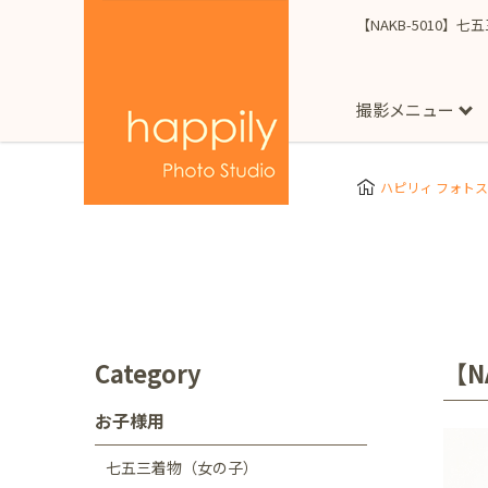
【NAKB-5010】
撮影メニュー
More
スタジオ撮影
Clothes
Store
ハピリィ フォト
お子様用
東京都
七五三
happilyとは
誕生日
予
七五三着物(女の子)
自由が丘店
広尾
1/2成人式（ハーフ
フォーマル衣装(女の
神奈川県
出張撮影
大人用
横浜みなとみらい店
Category
【N
着物
マタニティ
七五三
お宮参り
千葉県
お子様用
出張撮影レポート
新松戸店
八千代
七五三着物（女の子）
埼玉県