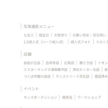
写真撮影メニュー
七五三
誕生日
お宮参り
お食い初め・百日祝い
1/2成人式（ハーフ成人式）
成人式フォト
マタニ
店舗
自由が丘店
吉祥寺店
広尾店
勝どき店
イオン
ミスターマックス湘南藤沢店
港北センター北店
新
つくば学園の森店
サンストリート浜北店
豊田浄水
イベント
キッズオーディション
撮影会
ワークショップ