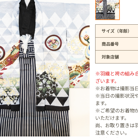
アリオ上尾店
サイズ（年齢）
商品番号
店
対象店舗
井店
※羽織と袴の組み
ざいます。
※お着物は撮影当
※当日の撮影状況
ます。
※ご希望のお着物が
いただけます。
尚、お取り置きは
注意ください。