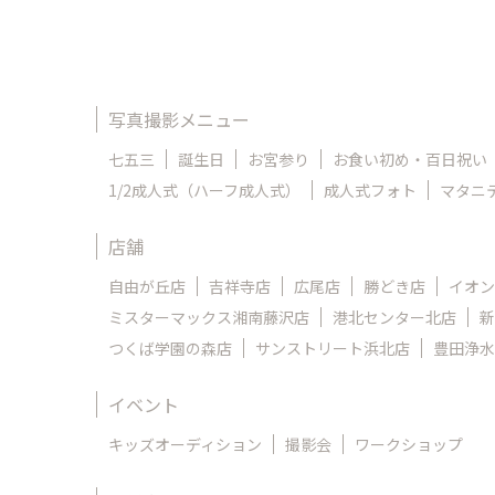
写真撮影メニュー
七五三
誕生日
お宮参り
お食い初め・百日祝い
1/2成人式（ハーフ成人式）
成人式フォト
マタニ
店舗
自由が丘店
吉祥寺店
広尾店
勝どき店
イオン
ミスターマックス湘南藤沢店
港北センター北店
新
つくば学園の森店
サンストリート浜北店
豊田浄水
イベント
キッズオーディション
撮影会
ワークショップ