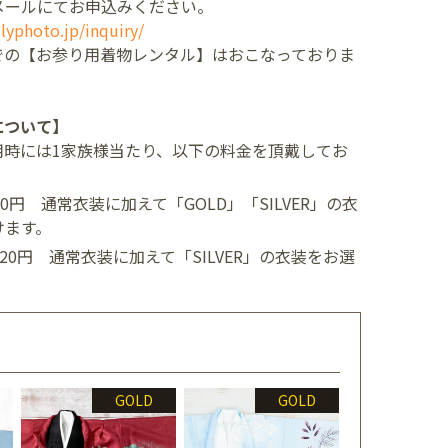
メールにてお申込みください。
lyphoto.jp/inquiry/
での【お参り用着物レンタル】はおこなっておりま
について】
用時には1家族様当たり、以下の料金を頂戴してお
400円
通常衣装に加えて「GOLD」「SILVER」の衣
けます。
,520円
通常衣装に加えて「SILVER」の衣装をお選
GOLD
GOLD