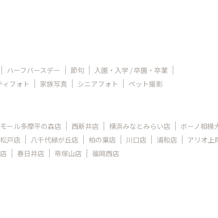
ハーフバースデー
節句
入園・入学 / 卒園・卒業
ティフォト
家族写真
シニアフォト
ペット撮影
モール多摩平の森店
西新井店
横浜みなとみらい店
ボーノ相模
松戸店
八千代緑が丘店
柏の葉店
川口店
浦和店
アリオ上
店
春日井店
帝塚山店
福岡西店