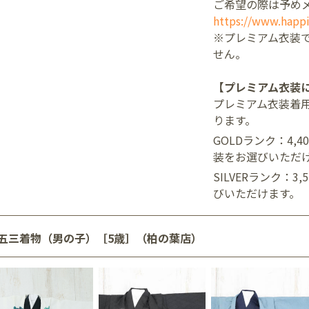
ご希望の際は予め
https://www.happi
※プレミアム衣装
せん。
【プレミアム衣装
プレミアム衣装着
ります。
GOLDランク：4,
装をお選びいただ
SILVERランク：3
びいただけます。
五三着物（男の子）［5歳］（柏の葉店）