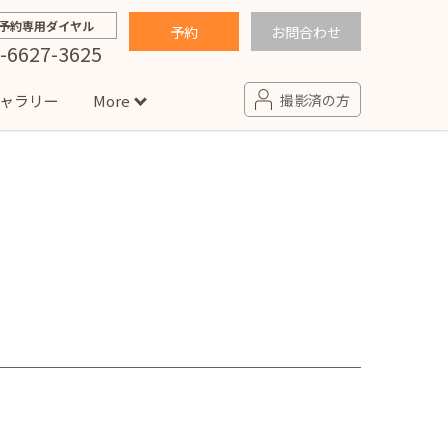
予約専用ダイヤル
予約
お問合わせ
-6627-3625
ャラリー
More
撮影済の方
せ
句
入園・入学／卒園・卒業
コラム
(男の子)
新井店
卒業袴(女の子)
ニアフォト
ペット撮影
の子用衣装
ター北店
プロフィール写真・宣材写真
ペット