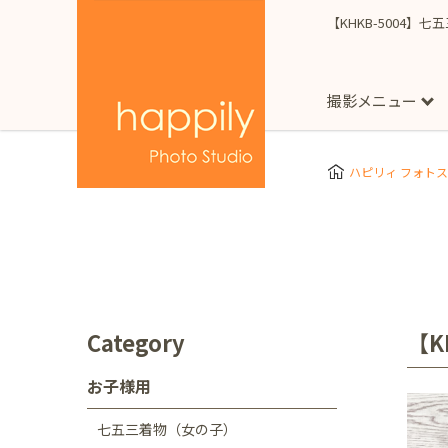
【KHKB-5004】
撮影メニュー
More
スタジオ撮影
Clothes
Store
ハピリィ フォト
お子様用
東京都
七五三
happilyとは
誕生日
予
七五三着物(女の子)
自由が丘店
広尾
1/2成人式（ハーフ
フォーマル衣装(女の
神奈川県
出張撮影
大人用
横浜みなとみらい店
Category
【K
着物
マタニティ
七五三
お宮参り
千葉県
お子様用
出張撮影レポート
新松戸店
八千代
七五三着物（女の子）
埼玉県