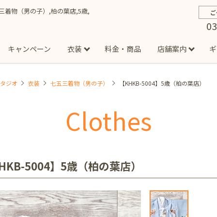
七五三着物（男の子）,柏の葉店,5歳,
ご
03
キャンペーン
衣装
料金・商品
店舗案内
ギ
スタジオ
衣装
七五三着物（男の子）
【KHKB-5004】5歳（柏の葉店）
約から撮影までの流れ
お宮参り
お食い初め・百日祝い
イベント撮影
ハーフバースデー
よくある質問
お知ら
節
Clothes
店
七五三着物(男の子)
勝どき店
吉祥寺店
1/2成人式着物(女の子)
イオンモール多摩平の森店
1/2成人式着物
西
成人式）
成人式フォト
マタニティフォト
家族写真
シ
子)
フォーマル衣装(男の子)
祝い着
女の子用衣装
男
ボーノ相模大野店
ミスターマックス湘南藤沢店
港北セン
HKB-5004】5歳（柏の葉店）
用ドレス
入園・入学／卒園・卒業
ファミリーフォト
誕生日
緑が丘店
柏の葉店