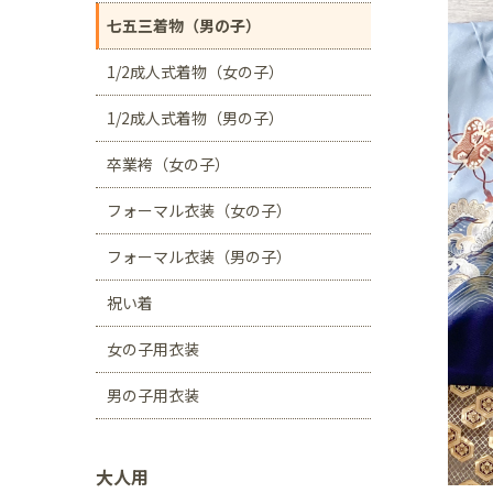
川口店
浦和店
七五三着物（男の子）
茨城県
1/2成人式着物（女の子）
つくば学園の森店
1/2成人式着物（男の子）
静岡県
卒業袴（女の子）
サンストリート浜北
フォーマル衣装（女の子）
愛知県
豊田浄水店
春日
フォーマル衣装（男の子）
大阪府
祝い着
帝塚山店
女の子用衣装
福岡県
男の子用衣装
福岡西店
大人用