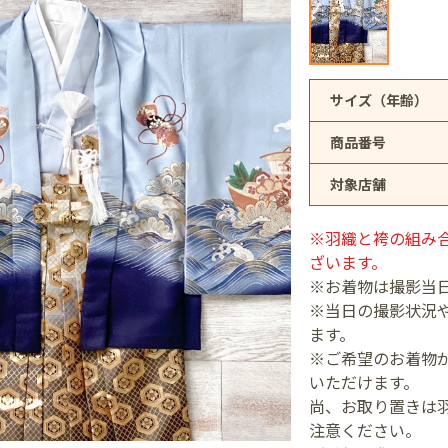
アリオ上尾店
サイズ（年齢）
商品番号
店
対象店舗
井店
※羽織と袴の組み
ざいます。
※お着物は撮影当
※当日の撮影状況
ます。
※ご希望のお着物が
いただけます。
尚、お取り置きは
注意ください。