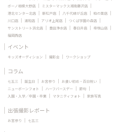
ボーノ相模大野店
ミスターマックス湘南藤沢店
港北センター北店
新松戸店
八千代緑が丘店
柏の葉店
川口店
浦和店
アリオ上尾店
つくば学園の森店
サンストリート浜北店
豊田浄水店
春日井店
帝塚山店
福岡西店
イベント
キッズオーディション
撮影会
ワークショップ
コラム
七五三
誕生日
お宮参り
お食い初め・百日祝い
ニューボーンフォト
ハーフバースデー
節句
入園・入学／卒園・卒業
マタニティフォト
家族写真
出張撮影レポート
お宮参り
七五三