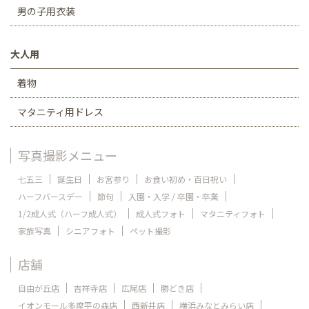
男の子用衣装
大人用
着物
マタニティ用ドレス
写真撮影メニュー
七五三
誕生日
お宮参り
お食い初め・百日祝い
ハーフバースデー
節句
入園・入学 / 卒園・卒業
1/2成人式（ハーフ成人式）
成人式フォト
マタニティフォト
家族写真
シニアフォト
ペット撮影
店舗
自由が丘店
吉祥寺店
広尾店
勝どき店
イオンモール多摩平の森店
西新井店
横浜みなとみらい店