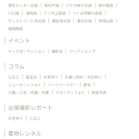
港北センター北店
新松戸店
八千代緑が丘店
柏の葉店
川口店
浦和店
アリオ上尾店
つくば学園の森店
サンストリート浜北店
豊田浄水店
春日井店
帝塚山店
福岡西店
イベント
キッズオーディション
撮影会
ワークショップ
コラム
七五三
誕生日
お宮参り
お食い初め・百日祝い
ニューボーンフォト
ハーフバースデー
節句
入園・入学／卒園・卒業
マタニティフォト
家族写真
出張撮影レポート
お宮参り
七五三
着物レンタル