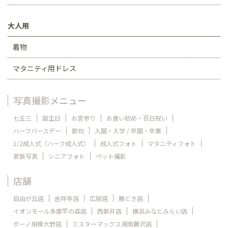
大人用
着物
マタニティ用ドレス
写真撮影メニュー
七五三
誕生日
お宮参り
お食い初め・百日祝い
ハーフバースデー
節句
入園・入学 / 卒園・卒業
1/2成人式（ハーフ成人式）
成人式フォト
マタニティフォト
家族写真
シニアフォト
ペット撮影
店舗
自由が丘店
吉祥寺店
広尾店
勝どき店
イオンモール多摩平の森店
西新井店
横浜みなとみらい店
ボーノ相模大野店
ミスターマックス湘南藤沢店