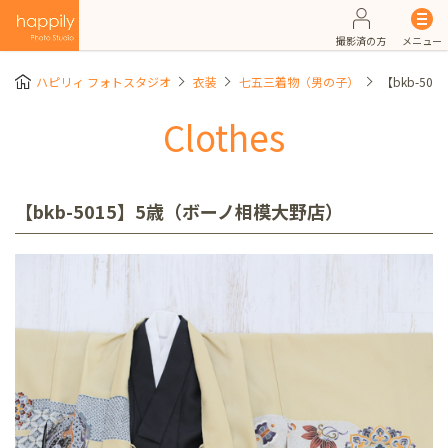
撮影済の方
メニュー
ハピリィ フォトスタジオ
衣装
七五三着物（男の子）
【bkb-5
Clothes
【bkb-5015】5歳（ボーノ相模大野店）