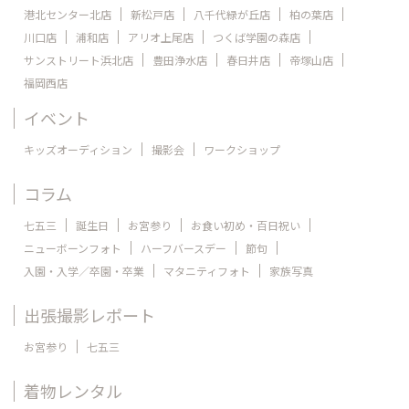
港北センター北店
新松戸店
八千代緑が丘店
柏の葉店
川口店
浦和店
アリオ上尾店
つくば学園の森店
サンストリート浜北店
豊田浄水店
春日井店
帝塚山店
福岡西店
イベント
キッズオーディション
撮影会
ワークショップ
コラム
七五三
誕生日
お宮参り
お食い初め・百日祝い
ニューボーンフォト
ハーフバースデー
節句
入園・入学／卒園・卒業
マタニティフォト
家族写真
出張撮影レポート
お宮参り
七五三
着物レンタル