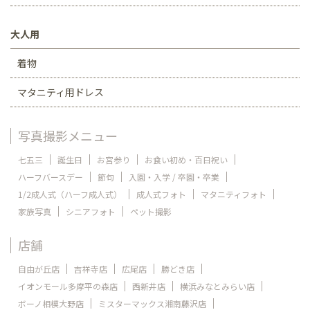
大人用
着物
マタニティ用ドレス
写真撮影メニュー
七五三
誕生日
お宮参り
お食い初め・百日祝い
ハーフバースデー
節句
入園・入学 / 卒園・卒業
1/2成人式（ハーフ成人式）
成人式フォト
マタニティフォト
家族写真
シニアフォト
ペット撮影
店舗
自由が丘店
吉祥寺店
広尾店
勝どき店
イオンモール多摩平の森店
西新井店
横浜みなとみらい店
ボーノ相模大野店
ミスターマックス湘南藤沢店