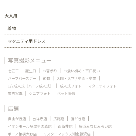
大人用
着物
マタニティ用ドレス
写真撮影メニュー
七五三
誕生日
お宮参り
お食い初め・百日祝い
ハーフバースデー
節句
入園・入学 / 卒園・卒業
1/2成人式（ハーフ成人式）
成人式フォト
マタニティフォト
家族写真
シニアフォト
ペット撮影
店舗
自由が丘店
吉祥寺店
広尾店
勝どき店
イオンモール多摩平の森店
西新井店
横浜みなとみらい店
ボーノ相模大野店
ミスターマックス湘南藤沢店