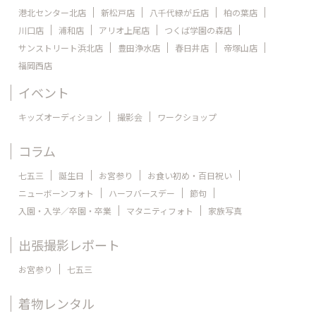
港北センター北店
新松戸店
八千代緑が丘店
柏の葉店
川口店
浦和店
アリオ上尾店
つくば学園の森店
サンストリート浜北店
豊田浄水店
春日井店
帝塚山店
福岡西店
イベント
キッズオーディション
撮影会
ワークショップ
コラム
七五三
誕生日
お宮参り
お食い初め・百日祝い
ニューボーンフォト
ハーフバースデー
節句
入園・入学／卒園・卒業
マタニティフォト
家族写真
出張撮影レポート
お宮参り
七五三
着物レンタル