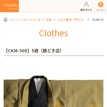
撮影済の方
メニュー
ハピリィ フォトスタジオ
衣装
七五三着物（男の子）
【CKM-5
Clothes
【CKM-508】5歳（勝どき店）