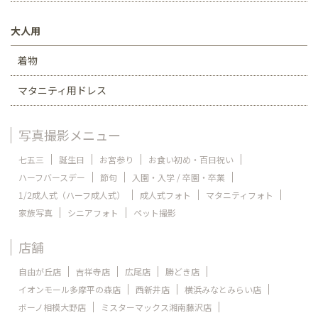
大人用
着物
マタニティ用ドレス
写真撮影メニュー
七五三
誕生日
お宮参り
お食い初め・百日祝い
ハーフバースデー
節句
入園・入学 / 卒園・卒業
1/2成人式（ハーフ成人式）
成人式フォト
マタニティフォト
家族写真
シニアフォト
ペット撮影
店舗
自由が丘店
吉祥寺店
広尾店
勝どき店
イオンモール多摩平の森店
西新井店
横浜みなとみらい店
ボーノ相模大野店
ミスターマックス湘南藤沢店