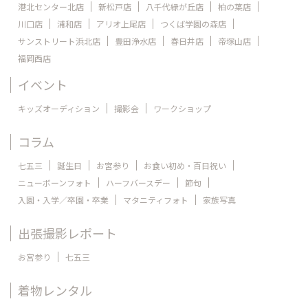
港北センター北店
新松戸店
八千代緑が丘店
柏の葉店
川口店
浦和店
アリオ上尾店
つくば学園の森店
サンストリート浜北店
豊田浄水店
春日井店
帝塚山店
福岡西店
イベント
キッズオーディション
撮影会
ワークショップ
コラム
七五三
誕生日
お宮参り
お食い初め・百日祝い
ニューボーンフォト
ハーフバースデー
節句
入園・入学／卒園・卒業
マタニティフォト
家族写真
出張撮影レポート
お宮参り
七五三
着物レンタル