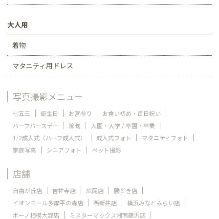
大人用
着物
マタニティ用ドレス
写真撮影メニュー
七五三
誕生日
お宮参り
お食い初め・百日祝い
ハーフバースデー
節句
入園・入学 / 卒園・卒業
1/2成人式（ハーフ成人式）
成人式フォト
マタニティフォト
家族写真
シニアフォト
ペット撮影
店舗
自由が丘店
吉祥寺店
広尾店
勝どき店
イオンモール多摩平の森店
西新井店
横浜みなとみらい店
ボーノ相模大野店
ミスターマックス湘南藤沢店