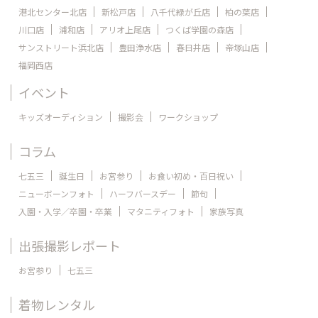
港北センター北店
新松戸店
八千代緑が丘店
柏の葉店
川口店
浦和店
アリオ上尾店
つくば学園の森店
サンストリート浜北店
豊田浄水店
春日井店
帝塚山店
福岡西店
イベント
キッズオーディション
撮影会
ワークショップ
コラム
七五三
誕生日
お宮参り
お食い初め・百日祝い
ニューボーンフォト
ハーフバースデー
節句
入園・入学／卒園・卒業
マタニティフォト
家族写真
出張撮影レポート
お宮参り
七五三
着物レンタル