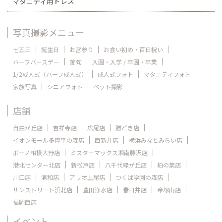
マタニティ用ドレス
写真撮影メニュー
七五三
誕生日
お宮参り
お食い初め・百日祝い
ハーフバースデー
節句
入園・入学 / 卒園・卒業
1/2成人式（ハーフ成人式）
成人式フォト
マタニティフォト
家族写真
シニアフォト
ペット撮影
店舗
自由が丘店
吉祥寺店
広尾店
勝どき店
イオンモール多摩平の森店
西新井店
横浜みなとみらい店
ボーノ相模大野店
ミスターマックス湘南藤沢店
港北センター北店
新松戸店
八千代緑が丘店
柏の葉店
川口店
浦和店
アリオ上尾店
つくば学園の森店
サンストリート浜北店
豊田浄水店
春日井店
帝塚山店
福岡西店
イベント