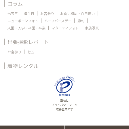
コラム
七五三
誕生日
お宮参り
お食い初め・百日祝い
ニューボーンフォト
ハーフバースデー
節句
入園・入学／卒園・卒業
マタニティフォト
家族写真
出張撮影レポート
お宮参り
七五三
着物レンタル
当社は
プライバシーマーク
取得企業です