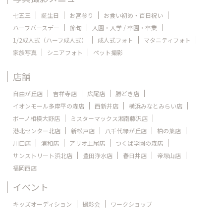
七五三
誕生日
お宮参り
お食い初め・百日祝い
ハーフバースデー
節句
入園・入学 / 卒園・卒業
1/2成人式（ハーフ成人式）
成人式フォト
マタニティフォト
家族写真
シニアフォト
ペット撮影
店舗
自由が丘店
吉祥寺店
広尾店
勝どき店
イオンモール多摩平の森店
西新井店
横浜みなとみらい店
ボーノ相模大野店
ミスターマックス湘南藤沢店
港北センター北店
新松戸店
八千代緑が丘店
柏の葉店
川口店
浦和店
アリオ上尾店
つくば学園の森店
サンストリート浜北店
豊田浄水店
春日井店
帝塚山店
福岡西店
イベント
キッズオーディション
撮影会
ワークショップ