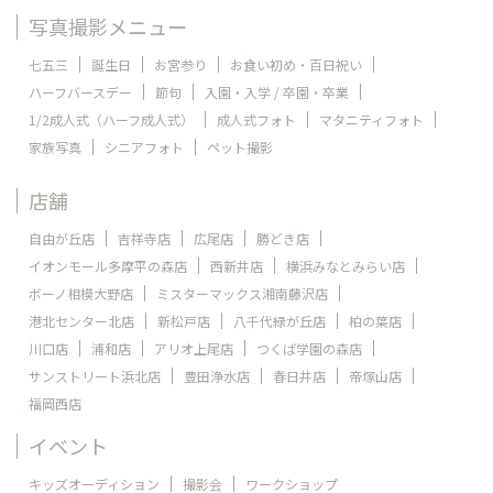
写真撮影メニュー
七五三
誕生日
お宮参り
お食い初め・百日祝い
ハーフバースデー
節句
入園・入学 / 卒園・卒業
1/2成人式（ハーフ成人式）
成人式フォト
マタニティフォト
家族写真
シニアフォト
ペット撮影
店舗
自由が丘店
吉祥寺店
広尾店
勝どき店
イオンモール多摩平の森店
西新井店
横浜みなとみらい店
ボーノ相模大野店
ミスターマックス湘南藤沢店
港北センター北店
新松戸店
八千代緑が丘店
柏の葉店
川口店
浦和店
アリオ上尾店
つくば学園の森店
サンストリート浜北店
豊田浄水店
春日井店
帝塚山店
福岡西店
イベント
キッズオーディション
撮影会
ワークショップ