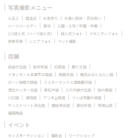
写真撮影メニュー
七五三
誕生日
お宮参り
お食い初め・百日祝い
ハーフバースデー
節句
入園・入学 / 卒園・卒業
1/2成人式（ハーフ成人式）
成人式フォト
マタニティフォト
家族写真
シニアフォト
ペット撮影
店舗
自由が丘店
吉祥寺店
広尾店
勝どき店
イオンモール多摩平の森店
西新井店
横浜みなとみらい店
ボーノ相模大野店
ミスターマックス湘南藤沢店
港北センター北店
新松戸店
八千代緑が丘店
柏の葉店
川口店
浦和店
アリオ上尾店
つくば学園の森店
サンストリート浜北店
豊田浄水店
春日井店
帝塚山店
福岡西店
イベント
キッズオーディション
撮影会
ワークショップ