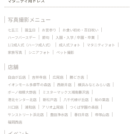
マタニティ用ドレス
写真撮影メニュー
七五三
誕生日
お宮参り
お食い初め・百日祝い
ハーフバースデー
節句
入園・入学 / 卒園・卒業
1/2成人式（ハーフ成人式）
成人式フォト
マタニティフォト
家族写真
シニアフォト
ペット撮影
店舗
自由が丘店
吉祥寺店
広尾店
勝どき店
イオンモール多摩平の森店
西新井店
横浜みなとみらい店
ボーノ相模大野店
ミスターマックス湘南藤沢店
港北センター北店
新松戸店
八千代緑が丘店
柏の葉店
川口店
浦和店
アリオ上尾店
つくば学園の森店
サンストリート浜北店
豊田浄水店
春日井店
帝塚山店
福岡西店
イベント