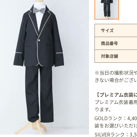
アリオ上尾店
サイズ
商品番号
店
対象店舗
井店
※当日の撮影状況
きない場合がござ
【プレミアム衣装
プレミアム衣装着
ります。
GOLDランク：4,
装をお選びいただ
SILVERランク：3