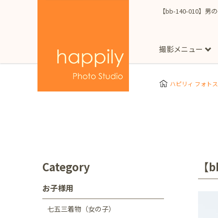
【bb-140-010】
撮影メニュー
More
スタジオ撮影
Clothes
Store
ハピリィ フォト
お子様用
東京都
七五三
happilyとは
誕生日
予
七五三着物(女の子)
自由が丘店
広尾
1/2成人式（ハーフ
フォーマル衣装(女の
神奈川県
出張撮影
大人用
横浜みなとみらい店
Category
【b
着物
マタニティ
七五三
お宮参り
千葉県
お子様用
出張撮影レポート
新松戸店
八千代
七五三着物（女の子）
埼玉県