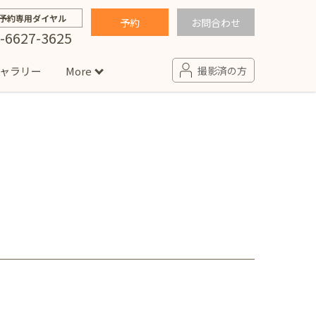
予約専用ダイヤル
予約
お問合わせ
-6627-3625
ャラリー
More
撮影済の方
せ
句
入園・入学／卒園・卒業
コラム
(男の子)
新井店
卒業袴(女の子)
ニアフォト
ペット撮影
の子用衣装
ター北店
プロフィール写真・宣材写真
ペット