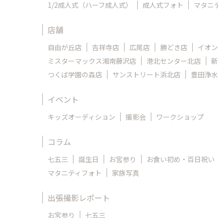
1/2成人式（ハーフ成人式）
成人式フォト
マタニ
店舗
自由が丘店
吉祥寺店
広尾店
勝どき店
イオン
ミスターマックス湘南藤沢店
港北センター北店
新
つくば学園の森店
サンストリート浜北店
豊田浄水
イベント
キッズオーディション
撮影会
ワークショップ
コラム
七五三
誕生日
お宮参り
お食い初め・百日祝い
マタニティフォト
家族写真
出張撮影レポート
お宮参り
七五三