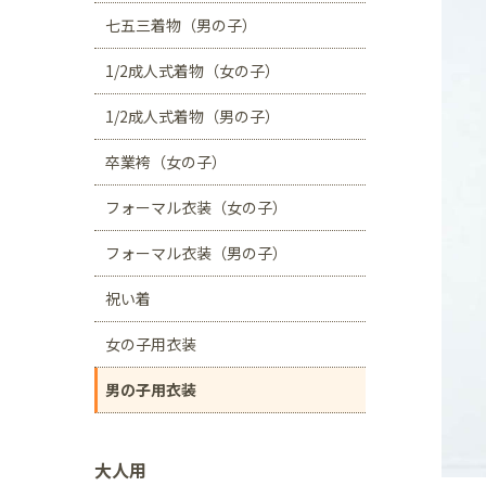
川口店
浦和店
七五三着物（男の子）
茨城県
1/2成人式着物（女の子）
つくば学園の森店
1/2成人式着物（男の子）
静岡県
卒業袴（女の子）
サンストリート浜北
フォーマル衣装（女の子）
愛知県
豊田浄水店
春日
フォーマル衣装（男の子）
大阪府
祝い着
帝塚山店
女の子用衣装
福岡県
男の子用衣装
福岡西店
大人用