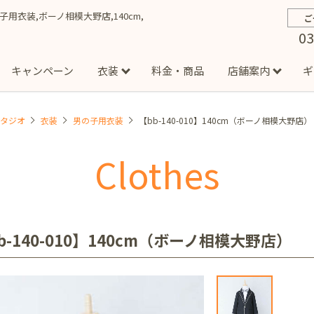
男の子用衣装,ボーノ相模大野店,140cm,
ご
03
キャンペーン
衣装
料金・商品
店舗案内
ギ
スタジオ
衣装
男の子用衣装
【bb-140-010】140cm（ボーノ相模大野店）
約から撮影までの流れ
お宮参り
お食い初め・百日祝い
イベント撮影
ハーフバースデー
よくある質問
お知ら
節
Clothes
店
七五三着物(男の子)
勝どき店
吉祥寺店
1/2成人式着物(女の子)
イオンモール多摩平の森店
1/2成人式着物
西
成人式）
成人式フォト
マタニティフォト
家族写真
シ
子)
フォーマル衣装(男の子)
祝い着
女の子用衣装
男
ボーノ相模大野店
ミスターマックス湘南藤沢店
港北セン
b-140-010】140cm（ボーノ相模大野店）
用ドレス
入園・入学／卒園・卒業
ファミリーフォト
誕生日
緑が丘店
柏の葉店