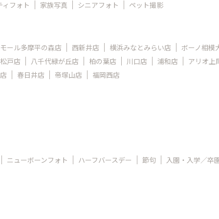
ティフォト
家族写真
シニアフォト
ペット撮影
モール多摩平の森店
西新井店
横浜みなとみらい店
ボーノ相模
松戸店
八千代緑が丘店
柏の葉店
川口店
浦和店
アリオ上
店
春日井店
帝塚山店
福岡西店
ニューボーンフォト
ハーフバースデー
節句
入園・入学／卒