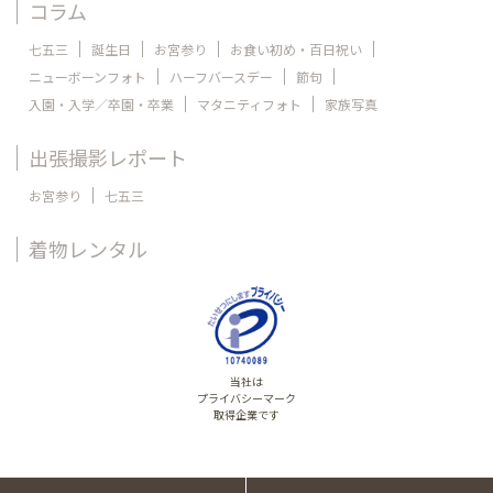
コラム
七五三
誕生日
お宮参り
お食い初め・百日祝い
ニューボーンフォト
ハーフバースデー
節句
入園・入学／卒園・卒業
マタニティフォト
家族写真
出張撮影レポート
お宮参り
七五三
着物レンタル
当社は
プライバシーマーク
取得企業です