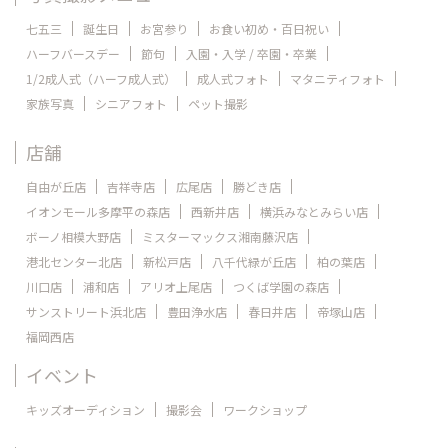
七五三
誕生日
お宮参り
お食い初め・百日祝い
ハーフバースデー
節句
入園・入学 / 卒園・卒業
1/2成人式（ハーフ成人式）
成人式フォト
マタニティフォト
家族写真
シニアフォト
ペット撮影
店舗
自由が丘店
吉祥寺店
広尾店
勝どき店
イオンモール多摩平の森店
西新井店
横浜みなとみらい店
ボーノ相模大野店
ミスターマックス湘南藤沢店
港北センター北店
新松戸店
八千代緑が丘店
柏の葉店
川口店
浦和店
アリオ上尾店
つくば学園の森店
サンストリート浜北店
豊田浄水店
春日井店
帝塚山店
福岡西店
イベント
キッズオーディション
撮影会
ワークショップ