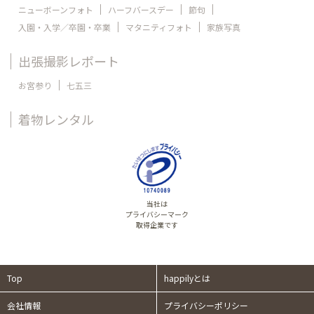
ニューボーンフォト
ハーフバースデー
節句
入園・入学／卒園・卒業
マタニティフォト
家族写真
出張撮影レポート
お宮参り
七五三
着物レンタル
当社は
プライバシーマーク
取得企業です
Top
happilyとは
会社情報
プライバシーポリシー