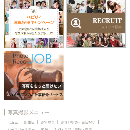
写真撮影メニュー
七五三
誕生日
お宮参り
お食い初め・百日祝い
ハーフバースデー
節句
入園・入学 / 卒園・卒業