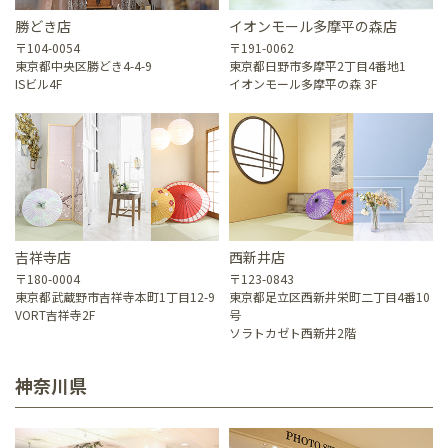
勝どき店
イオンモール多摩平の森店
〒104-0054
〒191-0062
東京都中央区勝どき4-4-9
東京都日野市多摩平2丁目4番地1
ISビル4F
イオンモール多摩平の森 3F
吉祥寺店
西新井店
〒180-0004
〒123-0843
東京都武蔵野市吉祥寺本町1丁目12-9
東京都足立区西新井栄町二丁目4番10
VORT吉祥寺2F
号
ソラトカゼト西新井2階
神奈川県