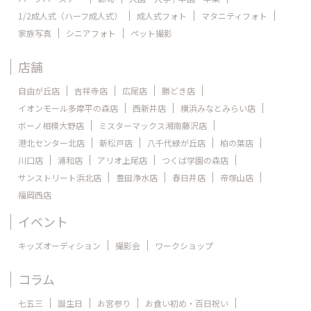
1/2成人式（ハーフ成人式）
成人式フォト
マタニティフォト
家族写真
シニアフォト
ペット撮影
店舗
自由が丘店
吉祥寺店
広尾店
勝どき店
イオンモール多摩平の森店
西新井店
横浜みなとみらい店
ボーノ相模大野店
ミスターマックス湘南藤沢店
港北センター北店
新松戸店
八千代緑が丘店
柏の葉店
川口店
浦和店
アリオ上尾店
つくば学園の森店
サンストリート浜北店
豊田浄水店
春日井店
帝塚山店
福岡西店
イベント
キッズオーディション
撮影会
ワークショップ
コラム
七五三
誕生日
お宮参り
お食い初め・百日祝い