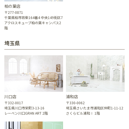
柏の葉店
〒277-0871
千葉県柏市若柴164番4 中央149街区7
アクロスキューブ柏の葉キャンパス2
階
埼玉県
川口店
浦和店
〒332-0017
〒330-0062
埼玉県川口市栄町3-13-16
埼玉県さいたま市浦和区仲町1-11-12
レーベン川口GRAN ART 2階
さくらビル浦和Ⅰ 1階