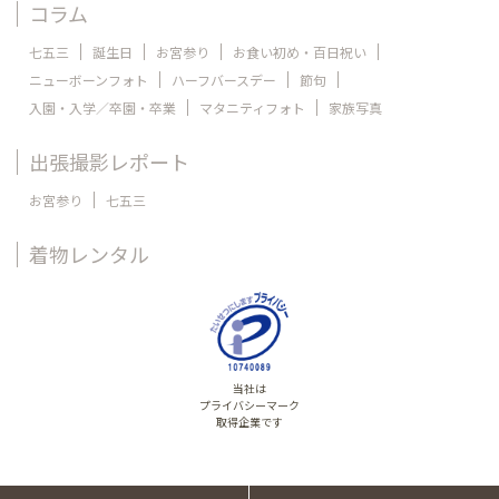
コラム
七五三
誕生日
お宮参り
お食い初め・百日祝い
ニューボーンフォト
ハーフバースデー
節句
入園・入学／卒園・卒業
マタニティフォト
家族写真
出張撮影レポート
お宮参り
七五三
着物レンタル
当社は
プライバシーマーク
取得企業です