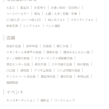
七五三
誕生日
お宮参り
お食い初め・百日祝い
ハーフバースデー
節句
入園・入学 / 卒園・卒業
1/2成人式（ハーフ成人式）
成人式フォト
マタニティフォト
家族写真
シニアフォト
ペット撮影
店舗
自由が丘店
吉祥寺店
広尾店
勝どき店
イオンモール多摩平の森店
西新井店
横浜みなとみらい店
ボーノ相模大野店
ミスターマックス湘南藤沢店
港北センター北店
新松戸店
八千代緑が丘店
柏の葉店
川口店
浦和店
アリオ上尾店
つくば学園の森店
サンストリート浜北店
豊田浄水店
春日井店
帝塚山店
福岡西店
イベント
キッズオーディション
撮影会
ワークショップ