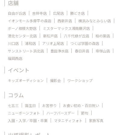
店舗
自由が丘店
吉祥寺店
広尾店
勝どき店
イオンモール多摩平の森店
西新井店
横浜みなとみらい店
ボーノ相模大野店
ミスターマックス湘南藤沢店
港北センター北店
新松戸店
八千代緑が丘店
柏の葉店
川口店
浦和店
アリオ上尾店
つくば学園の森店
サンストリート浜北店
豊田浄水店
春日井店
帝塚山店
福岡西店
イベント
キッズオーディション
撮影会
ワークショップ
コラム
七五三
誕生日
お宮参り
お食い初め・百日祝い
ニューボーンフォト
ハーフバースデー
節句
入園・入学／卒園・卒業
マタニティフォト
家族写真
出張撮影レポート