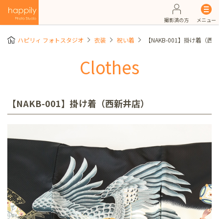
撮影済の方
メニュー
ハピリィ フォトスタジオ
衣装
祝い着
【NAKB-001】掛け着（西
Clothes
【NAKB-001】掛け着（西新井店）