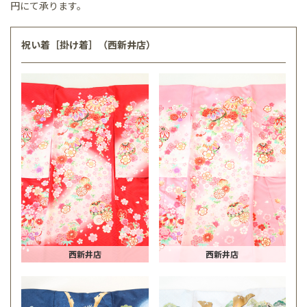
円にて承ります。
祝い着［掛け着］（西新井店）
西新井店
西新井店