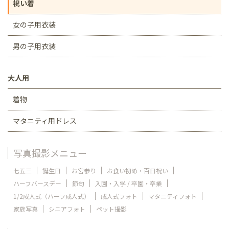
祝い着
女の子用衣装
男の子用衣装
大人用
着物
マタニティ用ドレス
写真撮影メニュー
七五三
誕生日
お宮参り
お食い初め・百日祝い
ハーフバースデー
節句
入園・入学 / 卒園・卒業
1/2成人式（ハーフ成人式）
成人式フォト
マタニティフォト
家族写真
シニアフォト
ペット撮影