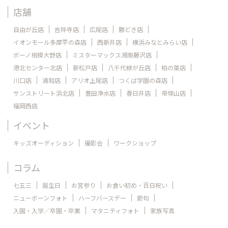
店舗
自由が丘店
吉祥寺店
広尾店
勝どき店
イオンモール多摩平の森店
西新井店
横浜みなとみらい店
ボーノ相模大野店
ミスターマックス湘南藤沢店
港北センター北店
新松戸店
八千代緑が丘店
柏の葉店
川口店
浦和店
アリオ上尾店
つくば学園の森店
サンストリート浜北店
豊田浄水店
春日井店
帝塚山店
福岡西店
イベント
キッズオーディション
撮影会
ワークショップ
コラム
七五三
誕生日
お宮参り
お食い初め・百日祝い
ニューボーンフォト
ハーフバースデー
節句
入園・入学／卒園・卒業
マタニティフォト
家族写真