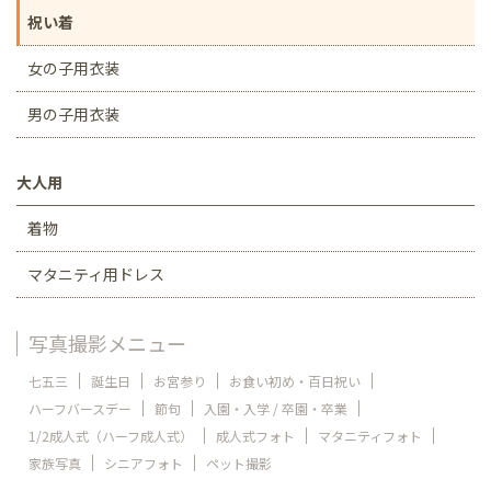
祝い着
女の子用衣装
男の子用衣装
大人用
着物
マタニティ用ドレス
写真撮影メニュー
七五三
誕生日
お宮参り
お食い初め・百日祝い
ハーフバースデー
節句
入園・入学 / 卒園・卒業
1/2成人式（ハーフ成人式）
成人式フォト
マタニティフォト
家族写真
シニアフォト
ペット撮影