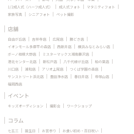
1/2成人式（ハーフ成人式）
成人式フォト
マタニティフォト
家族写真
シニアフォト
ペット撮影
店舗
自由が丘店
吉祥寺店
広尾店
勝どき店
イオンモール多摩平の森店
西新井店
横浜みなとみらい店
ボーノ相模大野店
ミスターマックス湘南藤沢店
港北センター北店
新松戸店
八千代緑が丘店
柏の葉店
川口店
浦和店
アリオ上尾店
つくば学園の森店
サンストリート浜北店
豊田浄水店
春日井店
帝塚山店
福岡西店
イベント
キッズオーディション
撮影会
ワークショップ
コラム
七五三
誕生日
お宮参り
お食い初め・百日祝い