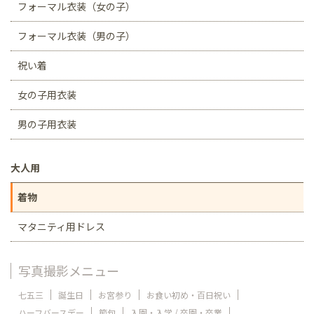
フォーマル衣装（女の子）
フォーマル衣装（男の子）
祝い着
女の子用衣装
男の子用衣装
大人用
着物
マタニティ用ドレス
写真撮影メニュー
七五三
誕生日
お宮参り
お食い初め・百日祝い
ハーフバースデー
節句
入園・入学 / 卒園・卒業