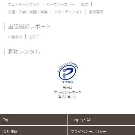
ニューボーンフォト
ハーフバースデー
節句
入園・入学／卒園・卒業
マタニティフォト
家族写真
出張撮影レポート
お宮参り
七五三
着物レンタル
当社は
プライバシーマーク
取得企業です
Top
happilyとは
会社情報
プライバシーポリシー