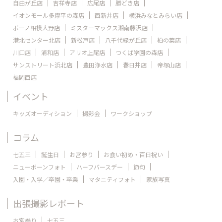
自由が丘店
吉祥寺店
広尾店
勝どき店
イオンモール多摩平の森店
西新井店
横浜みなとみらい店
ボーノ相模大野店
ミスターマックス湘南藤沢店
港北センター北店
新松戸店
八千代緑が丘店
柏の葉店
川口店
浦和店
アリオ上尾店
つくば学園の森店
サンストリート浜北店
豊田浄水店
春日井店
帝塚山店
福岡西店
イベント
キッズオーディション
撮影会
ワークショップ
コラム
七五三
誕生日
お宮参り
お食い初め・百日祝い
ニューボーンフォト
ハーフバースデー
節句
入園・入学／卒園・卒業
マタニティフォト
家族写真
出張撮影レポート
お宮参り
七五三