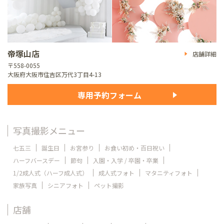
帝塚山店
店舗詳細
〒558-0055
大阪府大阪市住吉区万代3丁目4-13
専用予約フォーム
写真撮影メニュー
七五三
誕生日
お宮参り
お食い初め・百日祝い
ハーフバースデー
節句
入園・入学 / 卒園・卒業
1/2成人式（ハーフ成人式）
成人式フォト
マタニティフォト
家族写真
シニアフォト
ペット撮影
店舗