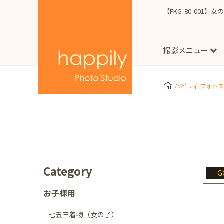
【FKG-80-001】女
撮影メニュー
More
スタジオ撮影
Clothes
Store
ハピリィ フォト
お子様用
東京都
七五三
happilyとは
誕生日
予
七五三着物(女の子)
自由が丘店
広尾
1/2成人式（ハーフ
フォーマル衣装(女の
神奈川県
出張撮影
大人用
横浜みなとみらい店
Category
G
着物
マタニティ
七五三
お宮参り
千葉県
お子様用
出張撮影レポート
新松戸店
八千代
七五三着物（女の子）
埼玉県