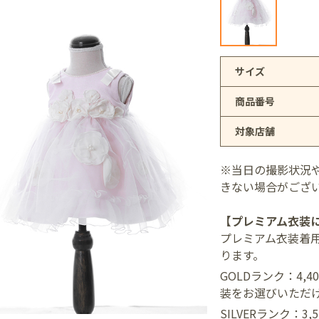
アリオ上尾店
サイズ
商品番号
店
対象店舗
井店
※当日の撮影状況
きない場合がござ
【プレミアム衣装
プレミアム衣装着
ります。
GOLDランク：4,
装をお選びいただ
SILVERランク：3