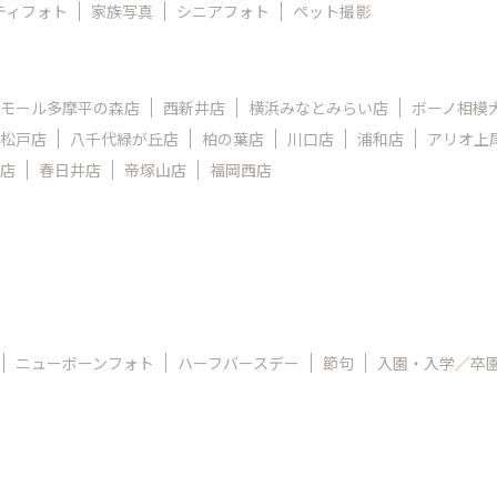
ティフォト
家族写真
シニアフォト
ペット撮影
モール多摩平の森店
西新井店
横浜みなとみらい店
ボーノ相模
松戸店
八千代緑が丘店
柏の葉店
川口店
浦和店
アリオ上
店
春日井店
帝塚山店
福岡西店
ニューボーンフォト
ハーフバースデー
節句
入園・入学／卒