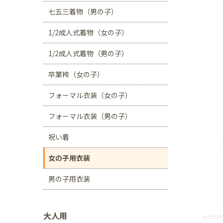
川口店
浦和店
七五三着物（男の子）
茨城県
1/2成人式着物（女の子）
つくば学園の森店
1/2成人式着物（男の子）
静岡県
卒業袴（女の子）
サンストリート浜北
フォーマル衣装（女の子）
愛知県
豊田浄水店
春日
フォーマル衣装（男の子）
大阪府
祝い着
帝塚山店
女の子用衣装
福岡県
男の子用衣装
福岡西店
大人用