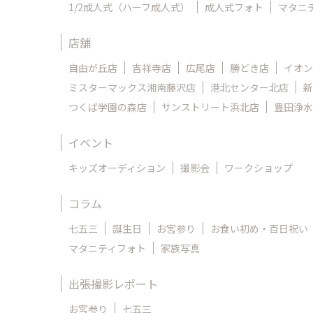
1/2成人式（ハーフ成人式）
成人式フォト
マタニ
店舗
自由が丘店
吉祥寺店
広尾店
勝どき店
イオン
ミスターマックス湘南藤沢店
港北センター北店
新
つくば学園の森店
サンストリート浜北店
豊田浄水
イベント
キッズオーディション
撮影会
ワークショップ
コラム
七五三
誕生日
お宮参り
お食い初め・百日祝い
マタニティフォト
家族写真
出張撮影レポート
お宮参り
七五三