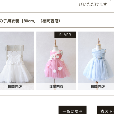
びいただけます。
の子用衣装［80cm］（福岡西店）
SILVER
福岡西店
福岡西店
福岡西店
一覧に戻る
衣装ト