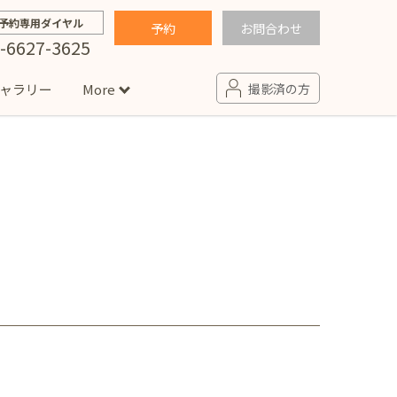
予約専用ダイヤル
予約
お問合わせ
-6627-3625
ャラリー
More
撮影済の方
せ
句
入園・入学／卒園・卒業
コラム
(男の子)
新井店
卒業袴(女の子)
ニアフォト
ペット撮影
の子用衣装
ター北店
プロフィール写真・宣材写真
ペット