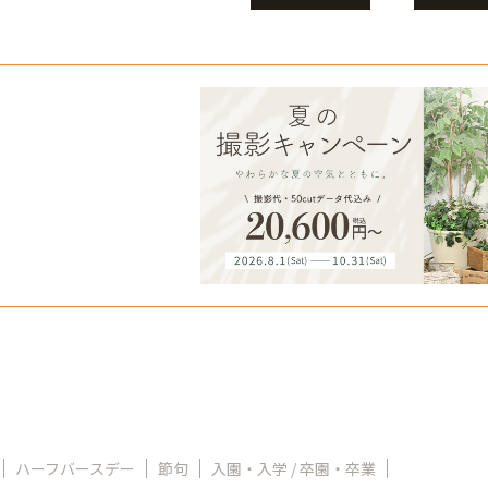
ハーフバースデー
節句
入園・入学 / 卒園・卒業