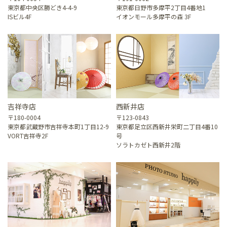
東京都中央区勝どき4-4-9
東京都日野市多摩平2丁目4番地1
ISビル4F
イオンモール多摩平の森 3F
吉祥寺店
西新井店
〒180-0004
〒123-0843
東京都武蔵野市吉祥寺本町1丁目12-9
東京都足立区西新井栄町二丁目4番10
VORT吉祥寺2F
号
ソラトカゼト西新井2階