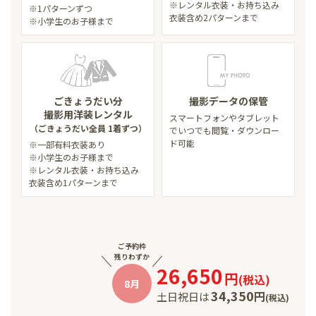
※レンタル衣装・お持ち込み
※1パターンずつ
衣装含め2パターンまで
※小学生のお子様まで
ごきょうだい分
撮影データの保管
撮影用洋装レンタル
スマートフォンやタブレット
（ごきょうだい全員 1着ずつ）
で
いつでも閲覧・ダウンロー
ド可能
※一部有料衣装あり
※小学生のお子様まで
※レンタル衣装・お持ち込み
衣装含め1パターンまで
ご予約枠
残りわずか
26,650
円
(
税込
)
8月
34,350
円
土日祝日は
(
税込
)