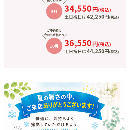
残りわずか
34,550
円
(
税込
)
9月
42,250
円
土日祝日は
(
税込
)
ご予約枠に
今なら余裕あり
36,550
円
(
税込
)
10月
44,250
円
土日祝日は
(
税込
)