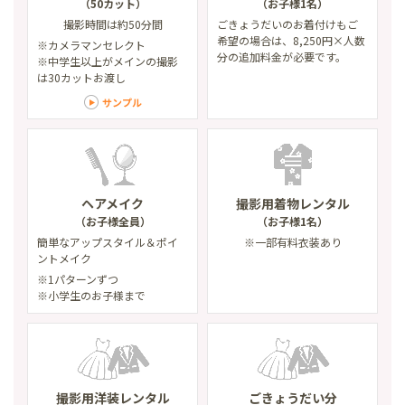
（50カット）
（お子様1名）
撮影時間は約50分間
ごきょうだいのお着付けもご
希望の場合は、8,250円×人数
※カメラマンセレクト
分の追加料金が必要です。
※中学生以上がメインの撮影
は30カットお渡し
サンプル
ヘアメイク
撮影用着物レンタル
（お子様全員）
（お子様1名）
簡単なアップスタイル
＆ポイ
※一部有料衣装あり
ントメイク
※1パターンずつ
※小学生のお子様まで
撮影用洋装レンタル
ごきょうだい分