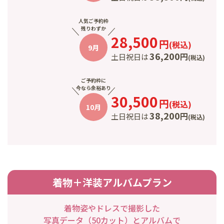
人気ご予約枠
残りわずか
28,500
円
(
税込
)
9月
36,200
円
土日祝日は
(
税込
)
ご予約枠に
今なら余裕あり
30,500
円
(
税込
)
10月
38,200
円
土日祝日は
(
税込
)
着物＋洋装アルバムプラン
着物姿やドレスで撮影した
写真データ（50カット）とアルバムで