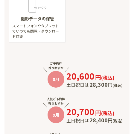
撮影データの保管
スマートフォンやタブレット
で
いつでも閲覧・ダウンロー
ド可能
ご予約枠
残りわずか
20,600
円
(
税込
)
8月
28,300
円
土日祝日は
(
税込
)
人気ご予約枠
残りわずか
20,700
円
(
税込
)
9月
28,400
円
土日祝日は
(
税込
)