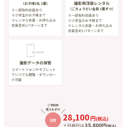
撮影用洋装レンタル
（お子様1名 1着）
（ごきょうだい全員 1着ずつ）
※一部有料衣装あり
※小学生のお子様まで
※一部有料衣装あり
※レンタル衣装・お持ち込み
※小学生のお子様まで
衣装含め1パターンまで
※レンタル衣装・お持ち込み
衣装含め1パターンまで
撮影データの保管
スマートフォンやタブレット
で
いつでも閲覧・ダウンロー
ド可能
ご予約枠
残りわずか
28,100
円
(
税込
)
8月
35,800
円
土日祝日は
(
税込
)