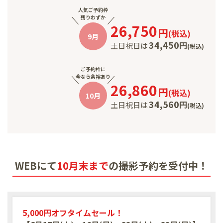
人気ご予約枠
残りわずか
26,750
円
(
税込
)
9月
34,450
円
土日祝日は
(
税込
)
ご予約枠に
今なら余裕あり
26,860
円
(
税込
)
10月
34,560
円
土日祝日は
(
税込
)
WEBにて
10月末まで
の
撮影予約を受付中！
5,000円オフタイムセール！