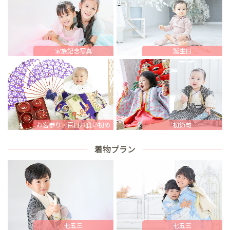
家族記念写真
誕生日
お宮参り・
百日お食い初め
初節句
着物プラン
七五三
七五三