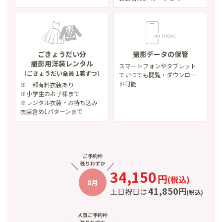
ごきょうだい分
撮影データの保管
撮影用洋装レンタル
スマートフォンやタブレット
（ごきょうだい全員 1着ずつ）
で
いつでも閲覧・ダウンロー
ド可能
※一部有料衣装あり
※小学生のお子様まで
※レンタル衣装・お持ち込み
衣装含め1パターンまで
ご予約枠
残りわずか
34,150
円
(
税込
)
8月
41,850
円
土日祝日は
(
税込
)
人気ご予約枠