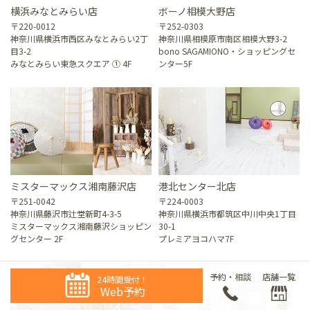
横浜みなとみらい店
ボーノ相模大野店
〒220-0012
〒252-0303
神奈川県横浜市西区みなとみらい2丁
神奈川県相模原市南区相模大野3-2
目3-2
bono SAGAMIONO・ショッピングセ
みなとみらい東急スクエア ① 4F
ンター5F
ミスターマックス湘南藤沢店
港北センター北店
〒251-0042
〒224-0003
神奈川県藤沢市辻堂新町4-3-5
神奈川県横浜市都筑区中川中央1丁目
ミスターマックス湘南藤沢ショッピン
30-1
グセンター 2F
プレミアヨコハマ7F
予約・相談
店舗一覧
24時間受付！
Web予約