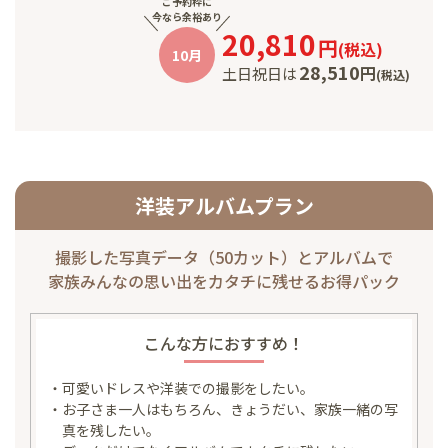
ご予約枠に
今なら余裕あり
20,810
円
(
税込
)
10月
28,510
円
土日祝日は
(
税込
)
洋装アルバムプラン
撮影した写真データ（50カット）と
アルバムで
家族みんなの思い出を
カタチに残せるお得パック
こんな方におすすめ！
・可愛いドレスや洋装での撮影をしたい。
・お子さま一人はもちろん、きょうだい、家族一緒の写
真を残したい。